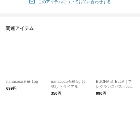
このアイテムについてお問い合わせする
関連アイテム
nanacoco石鹸 15g
nanacoco石鹸 5g お
BUONA STELLA｜フ
試し トライアル
レグランスバスソルト
699円
2包入り
350円
990円