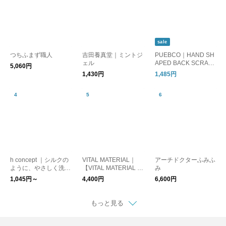
sale
つちふまず職人
吉田養真堂｜ミントジ
PUEBCO｜HAND SH
ェル
APED BACK SCRATC
5,060円
HER/孫の手
1,430円
1,485円
h concept ｜シルクの
VITAL MATERIAL｜
アーチドクターふみふ
ように、やさしく洗
【VITAL MATERIAL ×
み
う。上州絹屋のシルキ
AUTO MOAI】 GIFT B
1,045円～
4,400円
6,600円
ーフォーム
OXセット
もっと見る