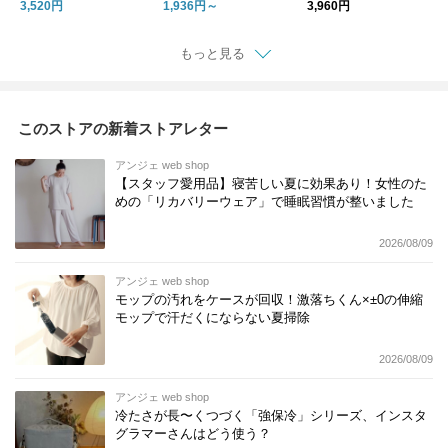
OOLIC[R] 接触冷感 持
パンツ
スター付き収納
3,520円
1,936円～
3,960円
続冷感 UVカット99％
UPF50+ 消臭
もっと見る
このストアの新着ストアレター
アンジェ web shop
【スタッフ愛用品】寝苦しい夏に効果あり！女性のた
めの「リカバリーウェア」で睡眠習慣が整いました
2026/08/09
アンジェ web shop
モップの汚れをケースが回収！激落ちくん×±0の伸縮
モップで汗だくにならない夏掃除
2026/08/09
アンジェ web shop
冷たさが長〜くつづく「強保冷」シリーズ、インスタ
グラマーさんはどう使う？