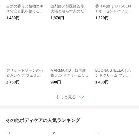
自然の香りと植物エキ
薬剤師／獣医師監修
香りを纏う OHSCEN
スで心と肌を整える C
犬猫と暮らす人のため
T オーセントパフュー
hwi チ ハンドクリーム
の 舐めても安心 セラ
ム ハンドクリーム 35
1,430円
1,870円
1,320円
50ml
ミドハンドクリーム 6
ml
0g／owners HAND C
REAM
デリケートゾーンのう
MARMAR;D｜韓国雑
BUONA STELLA｜ハ
るおいケア フェミニ
貨 ハンドクリーム 50
ンドクリーム プレゼ
ン マッサージミルク
ml
ント ギフト シアバタ
2,750円
990円
1,430円
Pubicare organic
ー 保湿 リラックス／
ボナステッラ
もっと見る
その他ボディケアの人気ランキング