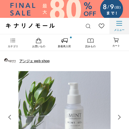
メニュー
カート
カテゴリ
お買いもの
新着再入荷
読みもの
アンジェ web shop