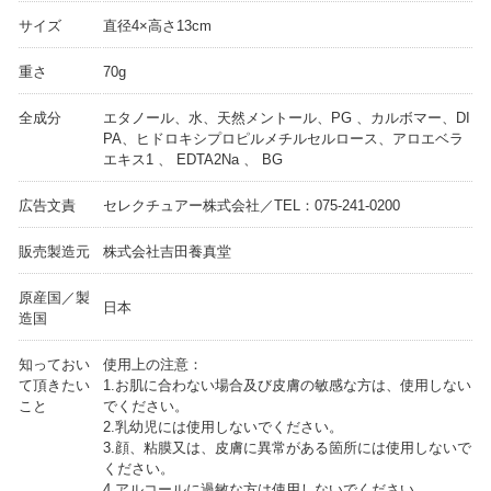
サイズ
直径4×高さ13cm
重さ
70g
全成分
エタノール、水、天然メントール、PG 、カルボマー、DI
PA、ヒドロキシプロピルメチルセルロース、アロエベラ
エキス1 、 EDTA2Na 、 BG
広告文責
セレクチュアー株式会社／TEL：075-241-0200
販売製造元
株式会社吉田養真堂
原産国／製
日本
造国
知っておい
使用上の注意：
て頂きたい
1.お肌に合わない場合及び皮膚の敏感な方は、使用しない
こと
でください。
2.乳幼児には使用しないでください。
3.顔、粘膜又は、皮膚に異常がある箇所には使用しないで
ください。
4.アルコールに過敏な方は使用しないでください。