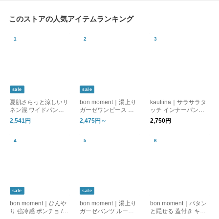
このストアの人気アイテムランキング
sale
sale
夏肌さらっと涼しいリ
bon moment｜湯上り
kauliina｜サラサラタ
ネン混 ワイドパンツ /
ガーゼワンピース ル
ッチ インナーパンツ
洗える コットンリネ
ームワンピース
吸水速乾 接触冷感 日
2,541円
2,475円～
2,750円
ン ベイカーワイドパ
本製
ンツ
sale
sale
bon moment｜ひんや
bon moment｜湯上り
bon moment｜パタン
り 強冷感 ポンチョ / C
ガーゼパンツ ルーム
と隠せる 蓋付き キャ