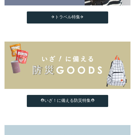
✈トラベル特集✈
⛑いざ！に備える防災特集⛑