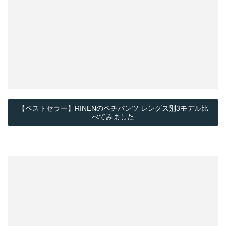
【ベストセラー】RINENのペチパンツ レングス別3モデル比
べてみました