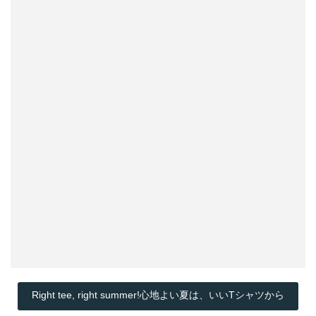
Right tee, right summer!心地よい夏は、いいTシャツから