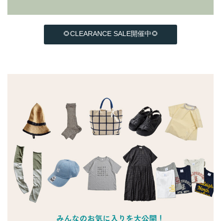
🌻CLEARANCE SALE開催中🌻