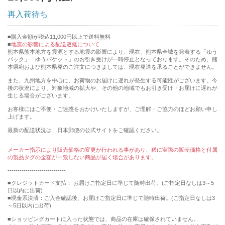
再入荷待ち
購入金額が税込11,000円以上で送料無料
地震の影響による配送遅延について
熊本県熊本地方を震源とする地震の影響により、現在、熊本県全域を発着する「ゆう
パック」「ゆうパケット」のお引き受けが一時停止となっております。そのため、熊
本県宛および熊本県発のご注文につきましては、現在発送を承ることができません。
また、九州地方を中心に、お荷物のお届けに遅れが発生する可能性がございます。今
後の状況により、対象地域の拡大や、その他の地域でもお引き受け・お届けに遅れが
生じる場合がございます。
お客様にはご不便・ご迷惑をおかけいたしますが、ご理解・ご協力のほどお願い申し
上げます。
最新の配送状況は、日本郵便の公式サイトをご確認ください。
メーカー指示により販売価格の変更が行われる事があり、稀に実際の販売価格と付属
の製品タグの金額が一致しない商品が届く場合があります。
-----------------------------
■クレジットカード支払： お届けご指定日に準じて随時出荷。(ご指定日なしは3～5
日以内に出荷)
■現金系決済：ご入金確認後、お届けご指定日に準じて随時出荷。(ご指定日なしは3
～5日以内に出荷)
■ショッピングカートに入った状態では、商品の在庫は確保されていません。