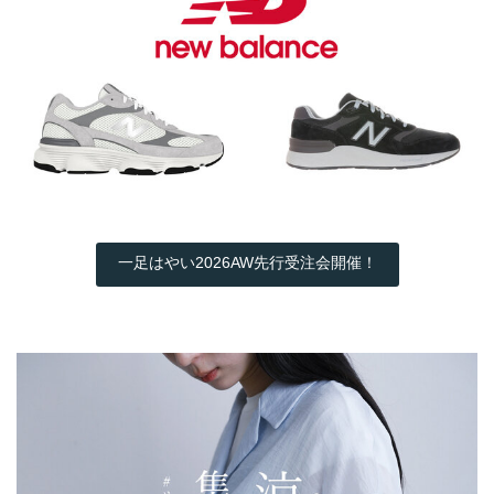
一足はやい2026AW先行受注会開催！