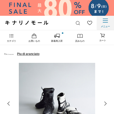
メニュー
カート
カテゴリ
お買いもの
新着再入荷
読みもの
Piu di aranciato