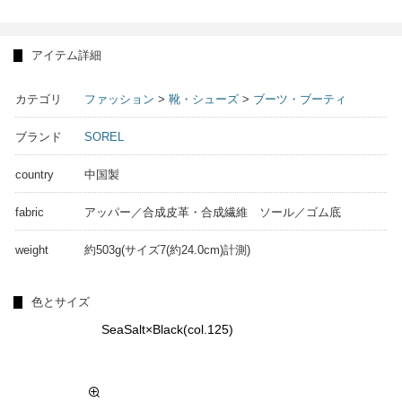
アイテム詳細
カテゴリ
ファッション
>
靴・シューズ
>
ブーツ・ブーティ
ブランド
SOREL
country
中国製
fabric
アッパー／合成皮革・合成繊維 ソール／ゴム底
weight
約503g(サイズ7(約24.0cm)計測)
色とサイズ
SeaSalt×Black(col.125)