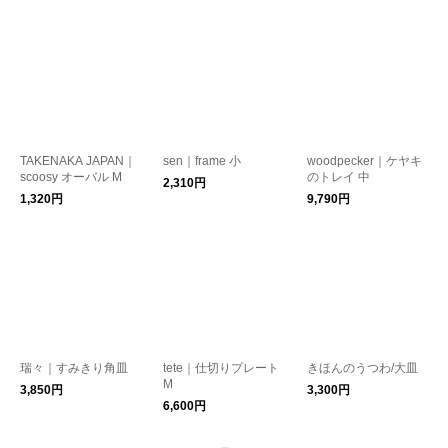
TAKENAKA JAPAN｜
sen｜frame 小
woodpecker｜ケヤキ
scoosy オーバル M
のトレイ 中
2,310円
1,320円
9,790円
瑞々｜すみきり角皿
tete｜仕切りプレート
きほんのうつわ/大皿
M
3,850円
3,300円
6,600円