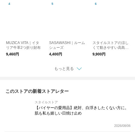
MUZICA VITA｜イタ
SASAWASHI｜ルーム
スタイルストアの涼し
リア牛革2つ折り財布
シューズ
くて動きやすい高島ち
ぢみパジャマ レディ
9,460円
4,400円
9,900円
ース
もっと見る
このストアの新着ストアレター
スタイルストア
【バイヤーの愛用品】絶対、白浮きしたくない方に。
肌も私も嬉しい日焼け止め
2026/08/06