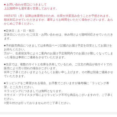
■ お問い合わせ窓口につきまして
上記期間中も通常通り営業しております。
※8月17日（月）以降は休業明けのため、出荷が大変混み合うことが予想されます。
順次対応させていただきますが、通常よりお時間をいただく場合がございます。あら
かじめご了承ください。
■定休日：土・日・祝日
定休日にいただいたご注文・お問い合わせは、休み明けより随時対応させていただき
ます。
■予約販売商品につきましては各商品ページ記載のお届け予定を目安としてお届けを
お待ちください。
万が一、生産状況等によりご案内のお届け予定期間内でのお届けが難しくなってしま
った場合は事前にご連絡をさせていただきます。
■当店では、複数のサイトと在庫を共有しているため、ご注文の商品が他サイトでの
販売により売り切れの場合がございます。
何卒ご了承くださいますようよろしくお願い申し上げます。その際は別途ご連絡させ
ていただきます。
■ラッピングをご希望される場合、お手数でございますが備考欄に「ラッピング希
望」とご入力ください。
※ラッピングにつきましては無料となります。
※サイズ・プライスタグ等によりラッピング不可な商品もございますので、ご了承く
ださい。
※熨斗付けは行っておりませんのでご了承ください。