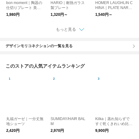
bon moment｜陶器の
HARIO｜耐熱ガラス
HOMER LAUGHLIN C
仕切りプレート 美濃
製プレート
HINA｜PLATE NARR
焼
OW RIM/プレート ダ
1,980円
1,320円～
1,540円～
イナーウェア アメリ
カ
もっと見る
デザインモリコネクションの一覧を見る
このストアの人気アイテムランキング
丸福ガーゼ｜一分丈無
SUMIDAY/HAIR BAL
Kilka｜蒸れ知らずで
地ショーツ
M
すぐ乾くきれいめ比翼
ブラウス
2,420円
2,970円
9,900円