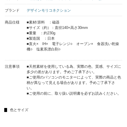
ブランド
デザインモリコネクション
商品仕様
■素材/原料 ：磁器
■サイズ（約）：直径140×高さ30mm
■重量 ：約230g
■製造国 ：日本
■直火× IH× 電子レンジ○ オーブン× 食器洗い乾燥
機○ 塩素系漂白剤○
注意事項
■天然素材を使用している為、実際の色、質感、サイズに
多少の差があります。予めご了承下さい。
■ご使用のパソコンのモニターによって、実際の商品と色
柄が異なって見える場合があります。予めご了承下さ
い。
■ご使用の前に、取り扱い説明書を必ずお読みください。
色とサイズ