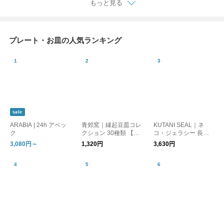
もっと見る
プレート・お皿の人気ランキング
sale
ARABIA | 24h アベッ
青郊窯｜縁起豆皿コレ
KUTANI SEAL｜ネ
ク
クション 30種類 【九
コ・ジェラシー 長角
谷焼・和食器】【ギフ
皿 取り皿【猫グッ
3,080円～
1,320円
3,630円
ト】【パンダ柄】
ズ】【九谷焼】【プレ
ゼント】