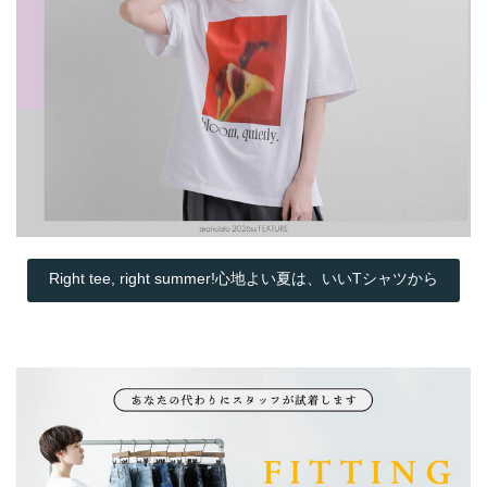
Right tee, right summer!心地よい夏は、いいTシャツから