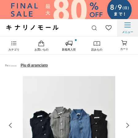
メニュー
カート
カテゴリ
お買いもの
新着再入荷
読みもの
Piu di aranciato