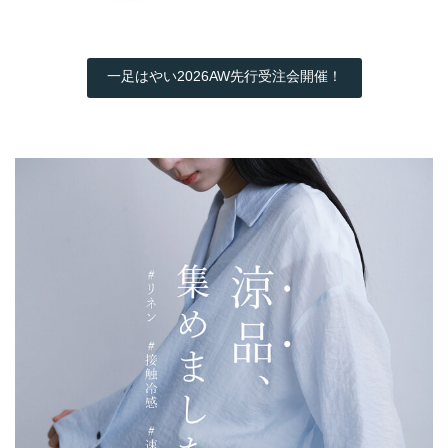
一足はやい2026AW先行受注会開催！