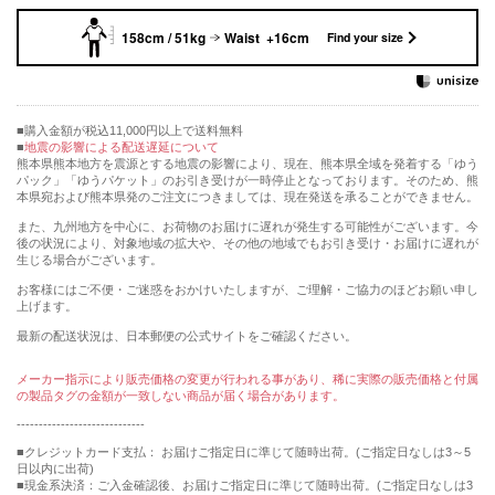
158cm / 51kg
Waist +16cm
Find your size
購入金額が税込11,000円以上で送料無料
地震の影響による配送遅延について
熊本県熊本地方を震源とする地震の影響により、現在、熊本県全域を発着する「ゆう
パック」「ゆうパケット」のお引き受けが一時停止となっております。そのため、熊
本県宛および熊本県発のご注文につきましては、現在発送を承ることができません。
また、九州地方を中心に、お荷物のお届けに遅れが発生する可能性がございます。今
後の状況により、対象地域の拡大や、その他の地域でもお引き受け・お届けに遅れが
生じる場合がございます。
お客様にはご不便・ご迷惑をおかけいたしますが、ご理解・ご協力のほどお願い申し
上げます。
最新の配送状況は、日本郵便の公式サイトをご確認ください。
メーカー指示により販売価格の変更が行われる事があり、稀に実際の販売価格と付属
の製品タグの金額が一致しない商品が届く場合があります。
-----------------------------
■クレジットカード支払： お届けご指定日に準じて随時出荷。(ご指定日なしは3～5
日以内に出荷)
■現金系決済：ご入金確認後、お届けご指定日に準じて随時出荷。(ご指定日なしは3