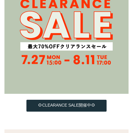
🌻CLEARANCE SALE開催中🌻