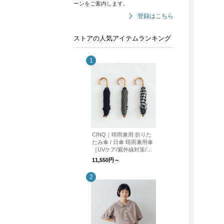
ーンをご案内します。
登録はこちら
ストアの人気アイテムランキング
CINQ｜晴雨兼用 折りた
たみ傘 / 日傘 晴雨兼用傘
［UVケア/紫外線対策/母
の日］
11,550円～