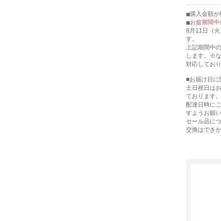
購入金額が税
お盆期間中
8月11日（
す。
上記期間中の
します。※
対応してお
■お届け日に
土日祝日は
ております
配達日時に
すようお願
セール品に
交換はでき