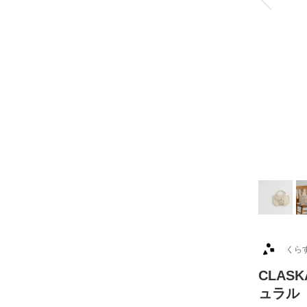
くら
CLAS
ュラル