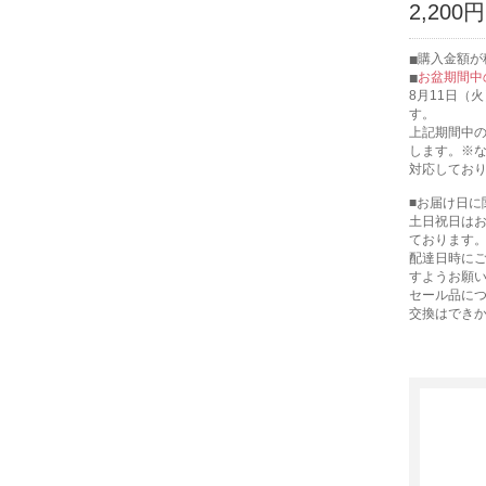
2,200
購入金額が税
お盆期間中
8月11日（
す。
上記期間中の
します。※
対応してお
■お届け日に
土日祝日は
ております
配達日時に
すようお願
セール品に
交換はでき