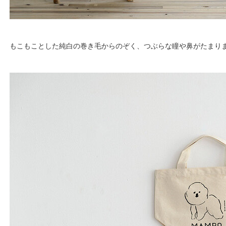
もこもことした純白の巻き毛からのぞく、つぶらな瞳や鼻がたまり