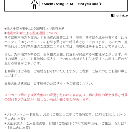
158cm / 51kg
M
Find your size
購入金額が税込11,000円以上で送料無料
地震の影響による配送遅延について
熊本県熊本地方を震源とする地震の影響により、現在、熊本県全域を発着する「ゆう
パック」「ゆうパケット」のお引き受けが一時停止となっております。そのため、熊
本県宛および熊本県発のご注文につきましては、現在発送を承ることができません。
また、九州地方を中心に、お荷物のお届けに遅れが発生する可能性がございます。今
後の状況により、対象地域の拡大や、その他の地域でもお引き受け・お届けに遅れが
生じる場合がございます。
お客様にはご不便・ご迷惑をおかけいたしますが、ご理解・ご協力のほどお願い申し
上げます。
最新の配送状況は、日本郵便の公式サイトをご確認ください。
メーカー指示により販売価格の変更が行われる事があり、稀に実際の販売価格と付属
の製品タグの金額が一致しない商品が届く場合があります。
-----------------------------
■クレジットカード支払： お届けご指定日に準じて随時出荷。(ご指定日なしは3～5
日以内に出荷)
■現金系決済：ご入金確認後、お届けご指定日に準じて随時出荷。(ご指定日なしは3
～5日以内に出荷)