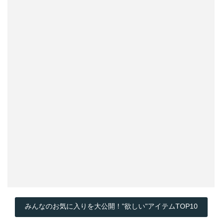
みんなのお気に入りを大公開！"欲しい"アイテムTOP10