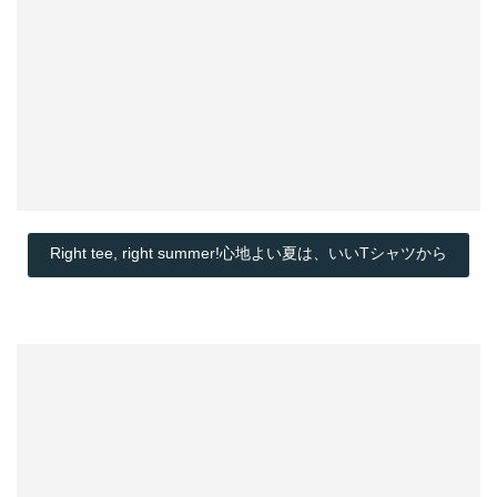
Right tee, right summer!心地よい夏は、いいTシャツから