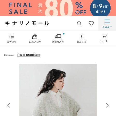
メニュー
カート
カテゴリ
お買いもの
新着再入荷
読みもの
Piu di aranciato