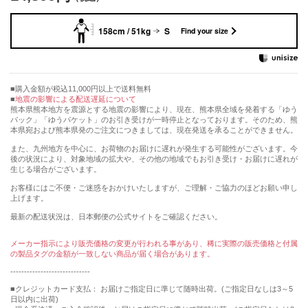
158cm / 51kg
S
Find your size
購入金額が税込11,000円以上で送料無料
地震の影響による配送遅延について
熊本県熊本地方を震源とする地震の影響により、現在、熊本県全域を発着する「ゆう
パック」「ゆうパケット」のお引き受けが一時停止となっております。そのため、熊
本県宛および熊本県発のご注文につきましては、現在発送を承ることができません。
また、九州地方を中心に、お荷物のお届けに遅れが発生する可能性がございます。今
後の状況により、対象地域の拡大や、その他の地域でもお引き受け・お届けに遅れが
生じる場合がございます。
お客様にはご不便・ご迷惑をおかけいたしますが、ご理解・ご協力のほどお願い申し
上げます。
最新の配送状況は、日本郵便の公式サイトをご確認ください。
メーカー指示により販売価格の変更が行われる事があり、稀に実際の販売価格と付属
の製品タグの金額が一致しない商品が届く場合があります。
-----------------------------
■クレジットカード支払： お届けご指定日に準じて随時出荷。(ご指定日なしは3～5
日以内に出荷)