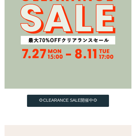
🌻CLEARANCE SALE開催中🌻