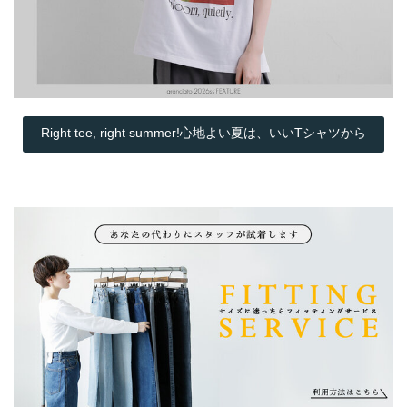
Right tee, right summer!心地よい夏は、いいTシャツから