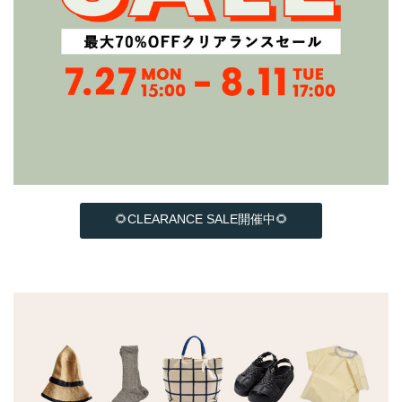
🌻CLEARANCE SALE開催中🌻