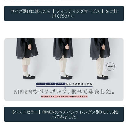
サイズ選びに迷ったら【 フィッティングサービス 】をご利
用ください。
【ベストセラー】RINENのペチパンツ レングス別3モデル比
べてみました