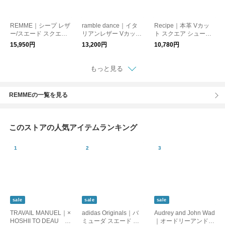
REMME｜シープ レザ
ramble dance｜イタ
Recipe｜本革 Vカッ
ー/スエード スクエア
リアンレザー Vカット
ト スクエア シューズ
トゥ パンプス zh-26w
パンプス フラットシ
Recipe RP-267｜靴
15,950円
13,200円
10,780円
005
ューズ オケージョン
レザー
フォーマル 靴 352-23
749 ランブルダンス
もっと見る
REMMEの一覧を見る
このストアの人気アイテムランキング
sale
sale
sale
TRAVAIL MANUEL｜×
adidas Originals｜バ
Audrey and John Wad
HOSHII TO DEAU ar
ミューダ スエード ス
｜オードリーアンドジ