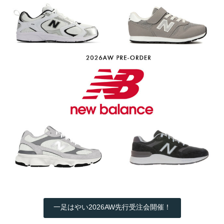
一足はやい2026AW先行受注会開催！