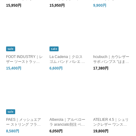
トゥ パンプス zh-26w
ス zh-26w002-so
ト バレエシューズ gu
15,950円
15,950円
9,900円
005
5-675-af
sale
sale
FOOT INDUSTRY｜レ
La Cadena｜クロス
hcubuch｜カウレザー
ザー ツーストラップ
ゴム バンド バレエ シ
サボ パンプス “はまぐ
バレエシューズ awc0
ューズ “SALON ELAS
りがた” h035-ms
15,400円
6,600円
17,380円
18
TICOS CRUZADOS” 5
5384
sale
PAES｜メッシュエア
Alberola｜アルベロー
ATELIER 4.5｜シュリ
ー ストリング フラッ
ラ aranciato別注 ベル
ンクレザー ワンスト
トシューズ Mesh Air
ベット バレエシュー
ラップ バレエシュー
8,580円
6,050円
19,800円
String Flat 012611004
ズ 78-315gm-tr
ズ a-037