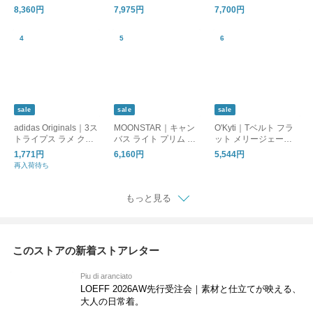
anciato別注 強撚 クー
ニーカー BRMD W br
ョンワッド コットン
8,360円
7,975円
7,700円
ル天竺 アンダー ジョ
md-w
ダブルシルケット天竺
ッパーズ パンツ 5083
ハーフスリーブ プル
-same1-fn
オーバー l6955
sale
sale
sale
adidas Originals｜3ス
MOONSTAR｜キャン
O'Kyti｜Tベルト フラ
トライプス ラメ クル
バス ライト プリム シ
ット メリージェーン
ーソックス 靴下 2足セ
ューズ “LITE PRIM” lit
シューズ 6700
1,771円
6,160円
5,544円
ット 3 STRIPES GLIT
e-prim
再入荷待ち
TER CREW SOCKS 2
PAIRS ka985
もっと見る
このストアの新着ストアレター
Piu di aranciato
LOEFF 2026AW先行受注会｜素材と仕立てが映える、
大人の日常着。