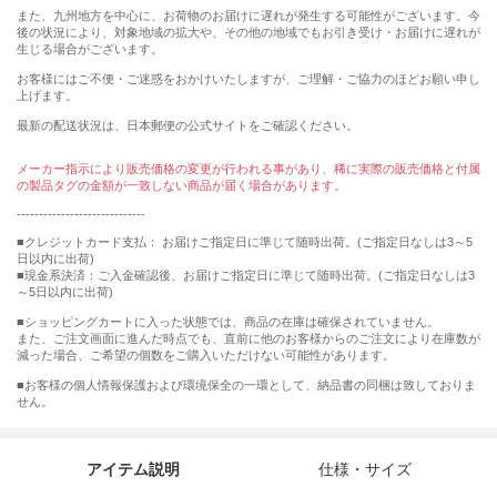
また、九州地方を中心に、お荷物のお届けに遅れが発生する可能性がございます。今
後の状況により、対象地域の拡大や、その他の地域でもお引き受け・お届けに遅れが
生じる場合がございます。
お客様にはご不便・ご迷惑をおかけいたしますが、ご理解・ご協力のほどお願い申し
上げます。
最新の配送状況は、日本郵便の公式サイトをご確認ください。
メーカー指示により販売価格の変更が行われる事があり、稀に実際の販売価格と付属
の製品タグの金額が一致しない商品が届く場合があります。
-----------------------------
■クレジットカード支払： お届けご指定日に準じて随時出荷。(ご指定日なしは3～5
日以内に出荷)
■現金系決済：ご入金確認後、お届けご指定日に準じて随時出荷。(ご指定日なしは3
～5日以内に出荷)
■ショッピングカートに入った状態では、商品の在庫は確保されていません。
また、ご注文画面に進んだ時点でも、直前に他のお客様からのご注文により在庫数が
減った場合、ご希望の個数をご購入いただけない可能性があります。
■お客様の個人情報保護および環境保全の一環として、納品書の同梱は致しておりま
せん。
アイテム説明
仕様・サイズ