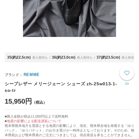
35(約22.5cm)
36(約23.0cm)
37(約23.5cm)
再入荷待ち
再入荷待ち
再入荷待ち
REMME
シープレザー メリージェーン シューズ zh-25w013-1-
53
so-tr
15,950円
購入金額が税込11,000円以上で送料無料
地震の影響による配送遅延について
熊本県熊本地方を震源とする地震の影響により、現在、熊本県全域を発着する「ゆう
パック」「ゆうパケット」のお引き受けが一時停止となっております。そのため、熊
本県宛および熊本県発のご注文につきましては、現在発送を承ることができません。