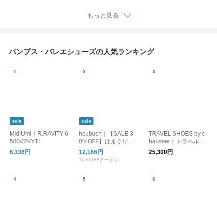
4o
もっと見る
パンプス・バレエシューズの人気ランキング
sale
sale
MidiUmi｜R.RAVITY 6
hcubuch｜【SALE 3
TRAVEL SHOES by c
500/O’KYTI
0%OFF】はまぐりが
hausser｜トラベルシ
たカウレザーサボ h03
ューズ バイ ショセ TR
6,336円
12,166円
25,300円
5/H035B
-006 ストラップヒー
10％OFFクーポン
ルシューズ