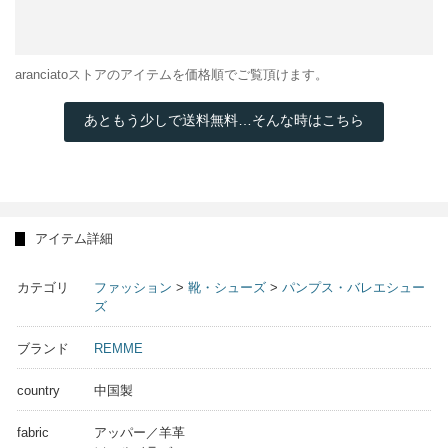
aranciatoストアのアイテムを価格順でご覧頂けます。
あともう少しで送料無料…そんな時はこちら
アイテム詳細
カテゴリ
ファッション
>
靴・シューズ
>
パンプス・バレエシュー
ズ
ブランド
REMME
country
中国製
fabric
アッパー／羊革