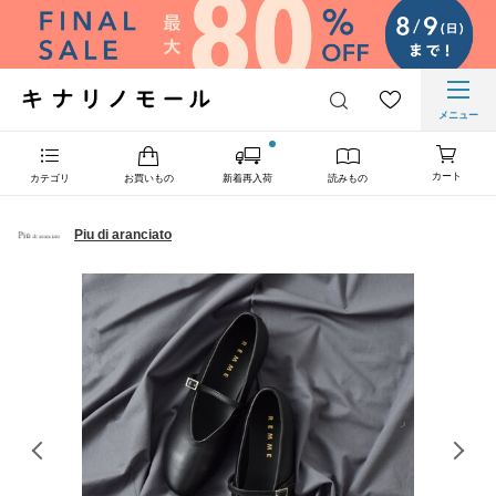
メニュー
カート
カテゴリ
お買いもの
新着再入荷
読みもの
Piu di aranciato