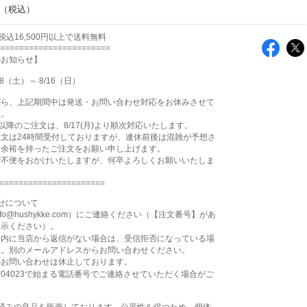
込16,500円以上で送料無料
=======================
のお知らせ】
8（土）～ 8/16（日）
がら、上記期間中は発送・お問い合わせ対応をお休みさせて
す。
2:00以降のご注文は、8/17(月)より順次対応いたします。
文は24時間受付しておりますが、連休前後は混雑が予想さ
、余裕を持ったご注文をお願い申し上げます。
ご不便をおかけいたしますが、何卒よろしくお願いいたしま
======================
せについて
fo@hushykke.com）にご連絡ください（【注文番号】があ
提示ください）。
日内に当店から返信がない場合は、受信拒否になっている場
す。別のメールアドレスからお問い合わせください。
のお問い合わせは休止しております。
804023で始まる電話番号でご連絡させていただく場合がご