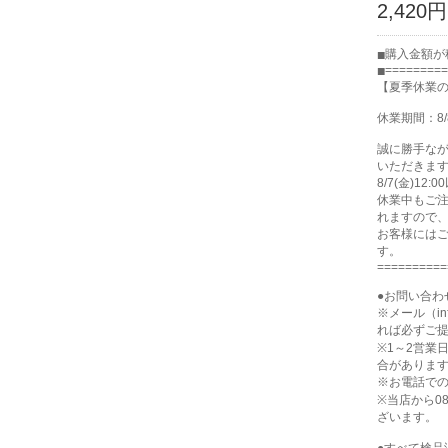
2,420円
購入金額が税
=========
【夏季休業
休業期間：8/
誠に勝手な
いただきま
8/7(金)1
休業中もご注
れますので
お客様には
す。
==========
●お問い合わ
※メール（in
れば必ずご
※1～2営業
合がありま
※お電話で
※当店から0
ざいます。