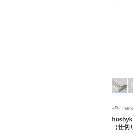
hush
hush
（仕切