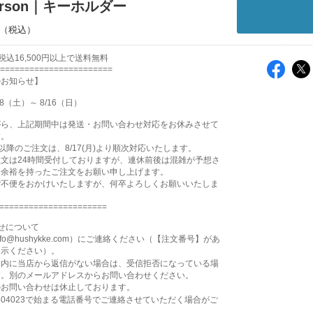
Larson｜キーホルダー
込16,500円以上で送料無料
=======================
のお知らせ】
8（土）～ 8/16（日）
がら、上記期間中は発送・お問い合わせ対応をお休みさせて
す。
2:00以降のご注文は、8/17(月)より順次対応いたします。
文は24時間受付しておりますが、連休前後は混雑が予想さ
、余裕を持ったご注文をお願い申し上げます。
ご不便をおかけいたしますが、何卒よろしくお願いいたしま
======================
せについて
fo@hushykke.com）にご連絡ください（【注文番号】があ
提示ください）。
日内に当店から返信がない場合は、受信拒否になっている場
す。別のメールアドレスからお問い合わせください。
のお問い合わせは休止しております。
804023で始まる電話番号でご連絡させていただく場合がご