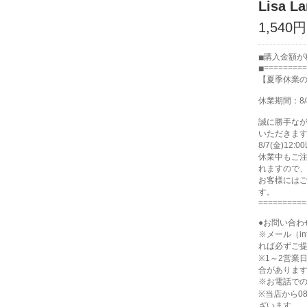
Lisa 
1,540円
購入金額が税
=========
【夏季休業
休業期間：8/
誠に勝手な
いただきま
8/7(金)1
休業中もご注
れますので
お客様には
す。
==========
●お問い合わ
※メール（in
れば必ずご
※1～2営業
合がありま
※お電話で
※当店から0
ざいます。