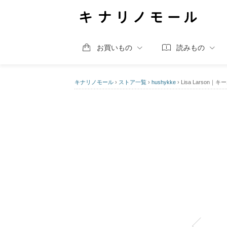
お買いもの
読みもの
キナリノモール
›
ストア一覧
›
hushykke
›
Lisa Larson｜