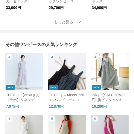
ガーゼドレス
ックワンピース
ドレス
33,000円
29,700円
34,980円
もっと見る
その他ワンピースの人気ランキング
sale
sale
sale
TUTIE.｜【erikaさん
TUTIE.｜～Meets indi
ina｜【SALE 20%OF
コラボ】リネンデニム
a～ハンドルームコッ
F】胸ピンタックキャ
ジャンパースカート｜
トンキャンバスジャン
ミワンピース レディ
7,975円
12,870円
16,280円
再販売
パースカート
ース ワンピース 2way
ロング丈 マキシ丈 ギ
ンガムチェック スト
ライプ 262108