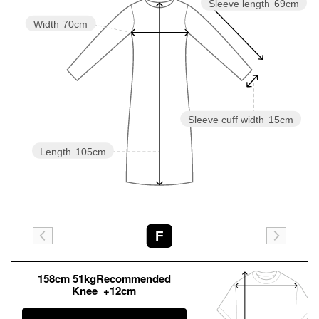
Sleeve length
69cm
Width
70cm
Sleeve cuff width
15cm
Length
105cm
F
158cm 51kgRecommended
Knee +12cm