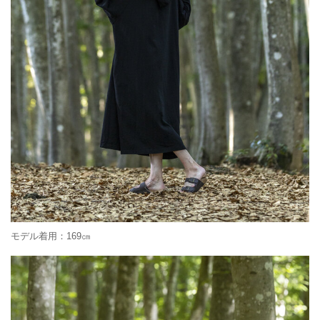
モデル着用：169㎝