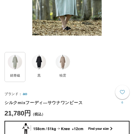
錆青磁
黒
暁雲
ao
シルクmixフーディ―サウナワンピース
6
21,780円
158cm / 51kg
Knee +12cm
Find your size