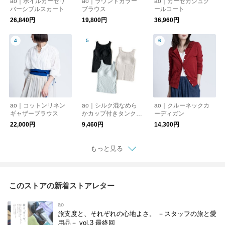
ao｜ボイルガーゼリ
ao｜ラウンドカラー
ao｜ガーゼカシュク
バーシブルスカート
ブラウス
ールコート
26,840円
19,800円
36,960円
ao｜コットンリネン
ao｜シルク混なめら
ao｜クルーネックカ
ギャザーブラウス
かカップ付きタンクト
ーディガン
ップ
22,000円
9,460円
14,300円
もっと見る
このストアの新着ストアレター
ao
旅支度と、それぞれの心地よさ。 －スタッフの旅と愛
用品－ vol.3 最終回