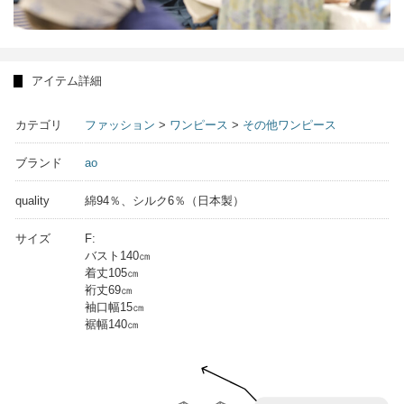
アイテム詳細
カテゴリ
ファッション
>
ワンピース
>
その他ワンピース
ブランド
ao
quality
綿94％、シルク6％（日本製）
サイズ
F:
バスト140㎝
着丈105㎝
裄丈69㎝
袖口幅15㎝
裾幅140㎝