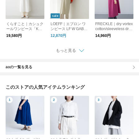
sale
くらすこと｜カシュク
LOEFF｜エプロン ワ
FRECKLE｜dry vortex
ールワンピース「KU
ンピース LF W GABA
cotton/sleeveless dres
RASUKOTO Atelier W
APRON DRS Wギャ
s/2色展開
19,580円
12,870円
14,960円
ardrobe 」
バ ドレス バックリボ
ン 8826-299-0116 ロ
エフ
もっと見る
aoの一覧を見る
このストアの人気アイテムランキング