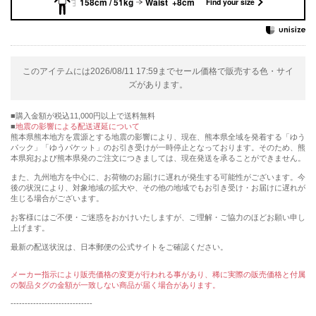
158cm / 51kg
Waist +8cm
Find your size
このアイテムには2026/08/11 17:59までセール価格で販売する色・サイ
ズがあります。
購入金額が税込11,000円以上で送料無料
地震の影響による配送遅延について
熊本県熊本地方を震源とする地震の影響により、現在、熊本県全域を発着する「ゆう
パック」「ゆうパケット」のお引き受けが一時停止となっております。そのため、熊
本県宛および熊本県発のご注文につきましては、現在発送を承ることができません。
また、九州地方を中心に、お荷物のお届けに遅れが発生する可能性がございます。今
後の状況により、対象地域の拡大や、その他の地域でもお引き受け・お届けに遅れが
生じる場合がございます。
お客様にはご不便・ご迷惑をおかけいたしますが、ご理解・ご協力のほどお願い申し
上げます。
最新の配送状況は、日本郵便の公式サイトをご確認ください。
メーカー指示により販売価格の変更が行われる事があり、稀に実際の販売価格と付属
の製品タグの金額が一致しない商品が届く場合があります。
-----------------------------