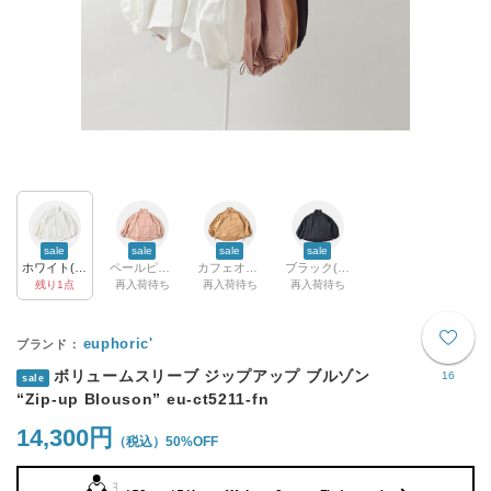
sale
sale
sale
sale
ホワイト(col.01)
ペールピンク(col.41)
カフェオレ(col.13)
ブラック(col.99)
残り1点
再入荷待ち
再入荷待ち
再入荷待ち
euphoric'
ボリュームスリーブ ジップアップ ブルゾン
16
sale
“Zip-up Blouson” eu-ct5211-fn
14,300円
50%OFF