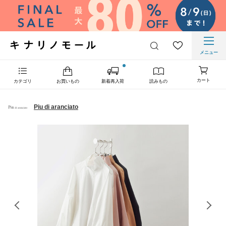
メニュー
カート
カテゴリ
お買いもの
新着再入荷
読みもの
Piu di aranciato