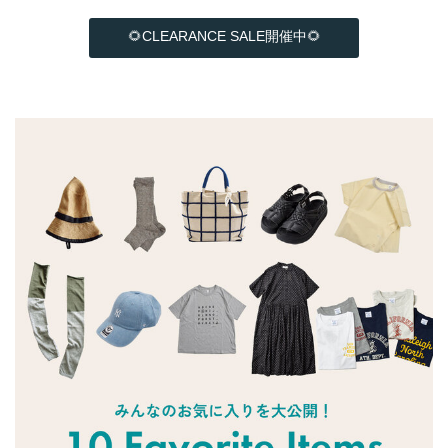
🌻CLEARANCE SALE開催中🌻