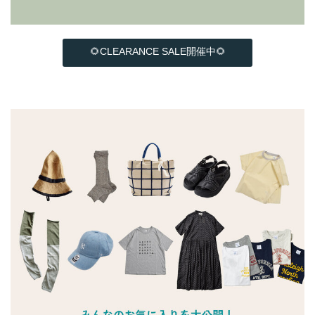
🌻CLEARANCE SALE開催中🌻