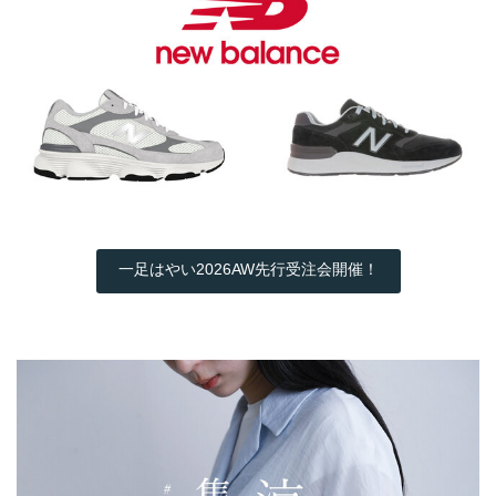
一足はやい2026AW先行受注会開催！