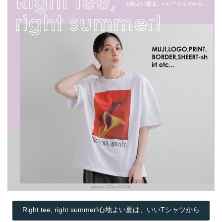
Right tee, right summer!心地よい夏は、いいTシャツから