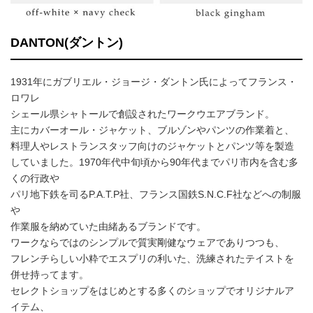
DANTON(ダントン)
1931年にガブリエル・ジョージ・ダントン氏によってフランス・
ロワレ
シェール県シャトールで創設されたワークウエアブランド。
主にカバーオール・ジャケット、ブルゾンやパンツの作業着と、
料理人やレストランスタッフ向けのジャケットとパンツ等を製造
していました。1970年代中旬頃から90年代までパリ市内を含む多
くの行政や
パリ地下鉄を司るP.A.T.P社、フランス国鉄S.N.C.F社などへの制服
や
作業服を納めていた由緒あるブランドです。
ワークならではのシンプルで質実剛健なウェアでありつつも、
フレンチらしい小粋でエスプリの利いた、洗練されたテイストを
併せ持ってます。
セレクトショップをはじめとする多くのショップでオリジナルア
イテム、