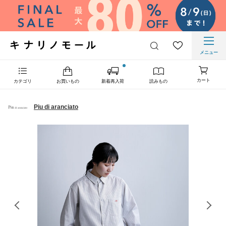
メニュー
カート
カテゴリ
お買いもの
新着再入荷
読みもの
Piu di aranciato