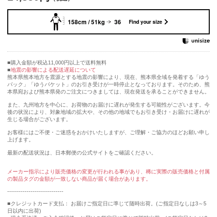
158cm / 51kg
36
Find your size
購入金額が税込11,000円以上で送料無料
地震の影響による配送遅延について
熊本県熊本地方を震源とする地震の影響により、現在、熊本県全域を発着する「ゆう
パック」「ゆうパケット」のお引き受けが一時停止となっております。そのため、熊
本県宛および熊本県発のご注文につきましては、現在発送を承ることができません。
また、九州地方を中心に、お荷物のお届けに遅れが発生する可能性がございます。今
後の状況により、対象地域の拡大や、その他の地域でもお引き受け・お届けに遅れが
生じる場合がございます。
お客様にはご不便・ご迷惑をおかけいたしますが、ご理解・ご協力のほどお願い申し
上げます。
最新の配送状況は、日本郵便の公式サイトをご確認ください。
メーカー指示により販売価格の変更が行われる事があり、稀に実際の販売価格と付属
の製品タグの金額が一致しない商品が届く場合があります。
-----------------------------
■クレジットカード支払： お届けご指定日に準じて随時出荷。(ご指定日なしは3～5
日以内に出荷)