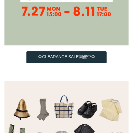
🌻CLEARANCE SALE開催中🌻