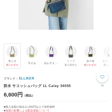
サンド
トープ
カーキ
ライム
エレクトリックパープル
残りわずか
再入荷待ち
残りわずか
再入荷
ELLIKER
防水 サコッシュバッグ 1L Caley 34055
70
6,600円
購入金額が税込11,000円以上で送料無料
地震の影響による配送遅延について