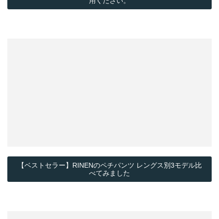
用ください。
【ベストセラー】RINENのペチパンツ レングス別3モデル比
べてみました