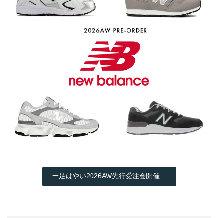
一足はやい2026AW先行受注会開催！