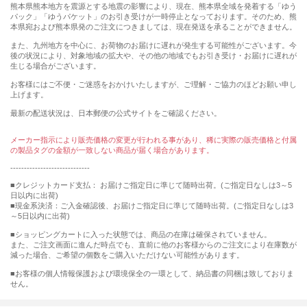
熊本県熊本地方を震源とする地震の影響により、現在、熊本県全域を発着する「ゆう
パック」「ゆうパケット」のお引き受けが一時停止となっております。そのため、熊
本県宛および熊本県発のご注文につきましては、現在発送を承ることができません。
また、九州地方を中心に、お荷物のお届けに遅れが発生する可能性がございます。今
後の状況により、対象地域の拡大や、その他の地域でもお引き受け・お届けに遅れが
生じる場合がございます。
お客様にはご不便・ご迷惑をおかけいたしますが、ご理解・ご協力のほどお願い申し
上げます。
最新の配送状況は、日本郵便の公式サイトをご確認ください。
メーカー指示により販売価格の変更が行われる事があり、稀に実際の販売価格と付属
の製品タグの金額が一致しない商品が届く場合があります。
-----------------------------
■クレジットカード支払： お届けご指定日に準じて随時出荷。(ご指定日なしは3～5
日以内に出荷)
■現金系決済：ご入金確認後、お届けご指定日に準じて随時出荷。(ご指定日なしは3
～5日以内に出荷)
■ショッピングカートに入った状態では、商品の在庫は確保されていません。
また、ご注文画面に進んだ時点でも、直前に他のお客様からのご注文により在庫数が
減った場合、ご希望の個数をご購入いただけない可能性があります。
■お客様の個人情報保護および環境保全の一環として、納品書の同梱は致しておりま
せん。