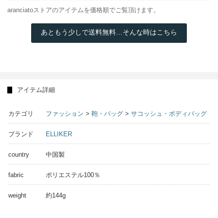
aranciatoストアのアイテムを価格順でご覧頂けます。
あともう少しで送料無料…そんな時はこちら
アイテム詳細
カテゴリ
ファッション
>
鞄・バッグ
>
サコッシュ・ボディバッグ
ブランド
ELLIKER
country
中国製
fabric
ポリエステル100％
weight
約144g