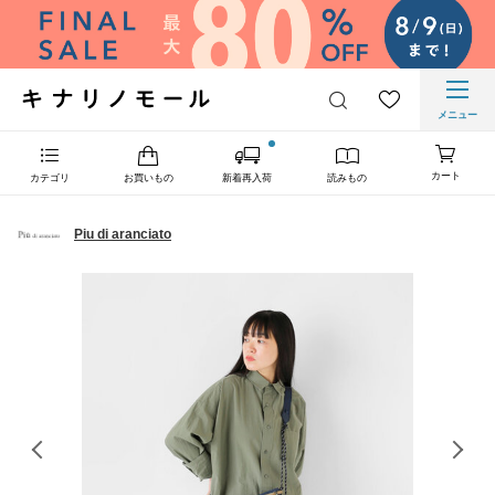
メニュー
カート
カテゴリ
お買いもの
新着再入荷
読みもの
Piu di aranciato