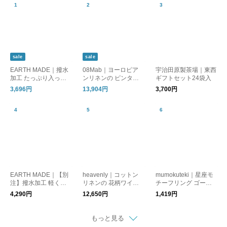
sale
sale
EARTH MADE｜撥水
08Mab｜ヨーロピア
宇治田原製茶場｜東西
加工 たっぷり入っ
ンリネンの ピンタッ
ギフトセット24袋入
て、 軽やかに持てる
クワンピース
3,696円
13,904円
3,700円
リップストップ2WAY
バッグ
EARTH MADE｜【別
heavenly｜コットン
mumokuteki｜星座モ
注】撥水加工 軽くて
リネンの 花柄ワイド
チーフリング ゴール
使い勝手がいい ナイ
パンツ
ド
4,290円
12,650円
1,419円
ロンボンサック
もっと見る