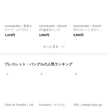
mumokuteki｜星座モ
mumokuteki｜Silver9
mumokuteki｜Silver9
チーフ ピアス/イヤ
25 誕生石リング
25 2プレートモチーフ
リング
リング
1,419円
3,960円
9,900円
もっと見る
ブレスレット・バングルの人気ランキング
Orné de Feuilles｜Litc
Pisceans｜グラスビ
SISI｜vintege bijou go