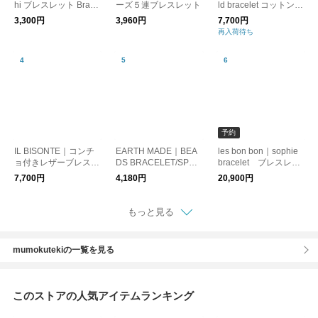
hi ブレスレット Brace
ーズ５連ブレスレット
ld bracelet コットンパ
let Bubble Mary
ール 真鍮 ブレスレッ
3,300円
3,960円
7,700円
ト
再入荷待ち
予約
IL BISONTE｜コンチ
EARTH MADE｜BEA
les bon bon｜sophie
ョ付きレザーブレスレ
DS BRACELET/SPAR
bracelet ブレスレッ
ット バングル 544240
KLE
ト K10 チェーン
7,700円
4,180円
20,900円
9490
もっと見る
mumokutekiの一覧を見る
このストアの人気アイテムランキング