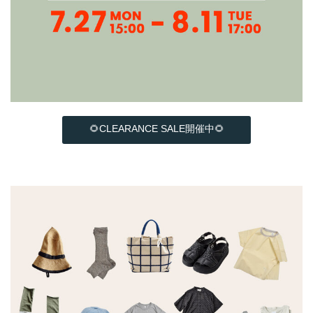
🌻CLEARANCE SALE開催中🌻