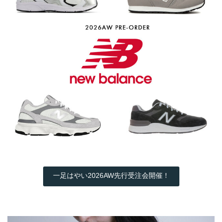
一足はやい2026AW先行受注会開催！