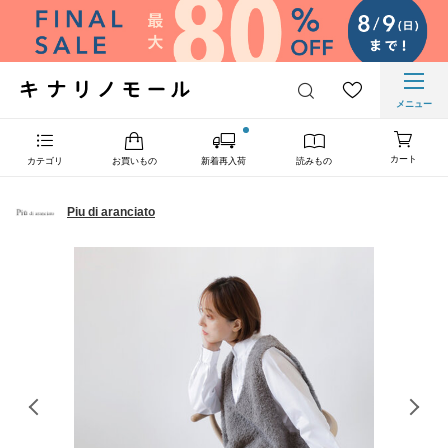
メニュー
カート
カテゴリ
お買いもの
新着再入荷
読みもの
Piu di aranciato