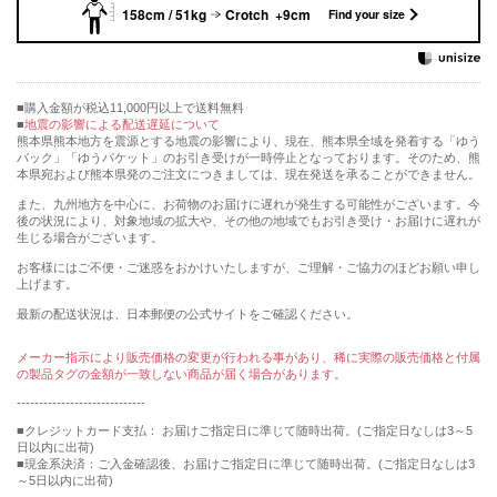
158cm / 51kg
Crotch +9cm
Find your size
購入金額が税込11,000円以上で送料無料
地震の影響による配送遅延について
熊本県熊本地方を震源とする地震の影響により、現在、熊本県全域を発着する「ゆう
パック」「ゆうパケット」のお引き受けが一時停止となっております。そのため、熊
本県宛および熊本県発のご注文につきましては、現在発送を承ることができません。
また、九州地方を中心に、お荷物のお届けに遅れが発生する可能性がございます。今
後の状況により、対象地域の拡大や、その他の地域でもお引き受け・お届けに遅れが
生じる場合がございます。
お客様にはご不便・ご迷惑をおかけいたしますが、ご理解・ご協力のほどお願い申し
上げます。
最新の配送状況は、日本郵便の公式サイトをご確認ください。
メーカー指示により販売価格の変更が行われる事があり、稀に実際の販売価格と付属
の製品タグの金額が一致しない商品が届く場合があります。
-----------------------------
■クレジットカード支払： お届けご指定日に準じて随時出荷。(ご指定日なしは3～5
日以内に出荷)
■現金系決済：ご入金確認後、お届けご指定日に準じて随時出荷。(ご指定日なしは3
～5日以内に出荷)