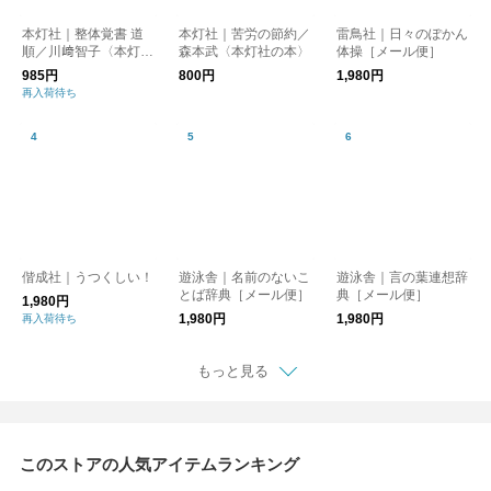
本灯社｜整体覚書 道
本灯社｜苦労の節約／
雷鳥社｜日々のぽかん
順／川﨑智子〈本灯社
森本武〈本灯社の本〉
体操［メール便］
の本〉
985円
800円
1,980円
再入荷待ち
偕成社｜うつくしい！
遊泳舎｜名前のないこ
遊泳舎｜言の葉連想辞
とば辞典［メール便］
典［メール便］
1,980円
1,980円
1,980円
再入荷待ち
もっと見る
このストアの人気アイテムランキング