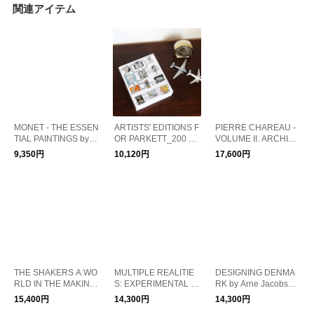
関連アイテム
MONET - THE ESSEN
ARTISTS' EDITIONS F
PIERRE CHAREAU -
TIAL PAINTINGS by A
OR PARKETT_200 A
VOLUME II. ARCHITE
nne Sefrioui/モネ 作品
RT WORKS 25 YEAR
CTURE INTERIEURE.
9,350円
10,120円
17,600円
集 アートブック
S/アートブック
ARCHITECTURE./ピ
エール・シャロー ア
ートブック
THE SHAKERS A WO
MULTIPLE REALITIE
DESIGNING DENMA
RLD IN THE MAKING/
S: EXPERIMENTAL A
RK by Arne Jacobsen/
アートブック
RT IN THE EASTERN
アルネヤコブセン ア
15,400円
14,300円
14,300円
BLOC 1960S-1980S/
ートブック 作品集