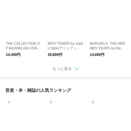
アートブック
THE COLLECTION O
MITO TOWER by Julia
MARGIELA, THE HER
F MAXIMILIAN VON G
n Opie/アートブック
MES YEARS by Marti
OLDSCHMIDT-ROTH
ジュリアン・オピー
n Margiela/マルタン・
14,300円
30,800円
14,080円
SCHILD/アートブック
マルジェラ エルメス
アートブック
もっと見る
音楽・本・雑誌の人気ランキング