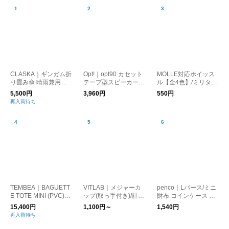
CLASKA｜ギンガム折
Opt!｜opt90 カセット
MOLLE対応ホイッス
り畳み傘 晴雨兼用
テープ型スピーカー/B
ル【全4色】/ミリタリ
（遮光）
luetooth
ー 笛 防災
5,500円
3,960円
550円
再入荷待ち
TEMBEA｜BAGUETT
VITLAB｜メジャーカ
penco｜Lパース/ミニ
E TOTE MINI (PVC)
ップ(取っ手付き)/計量
財布 コインケース カ
DOG-1/トートバッグ
カップ ドイツ製
ードケース
15,400円
1,100円～
1,540円
犬
再入荷待ち