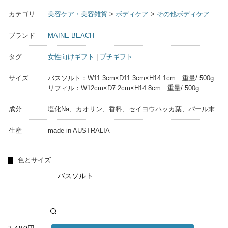
カテゴリ
美容ケア・美容雑貨
>
ボディケア
>
その他ボディケア
ブランド
MAINE BEACH
タグ
女性向けギフト
|
プチギフト
サイズ
バスソルト：W11.3cm×D11.3cm×H14.1cm 重量/ 500g
リフィル：W12cm×D7.2cm×H14.8cm 重量/ 500g
成分
塩化Na、カオリン、香料、セイヨウハッカ葉、パール末
生産
made in AUSTRALIA
色とサイズ
バスソルト