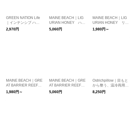
GREEN NATION Life
MAINE BEACH｜LIG
MAINE BEACH｜LIG
｜インテンシブ ハン
URIAN HONEY ハン
URIAN HONEY リッ
ドクリーム 50ml ス
ドソープ＆ボディウォ
プバーム、ハンドクリ
2,970円
5,060円
1,980円～
イートオレンジ＆レモ
ッシュ
ーム、ギフトセット
ングラス/ラベンダー
＆タイム/ベルガモッ
ト&イランイラン ア
ロマ/保湿/植物由来
MAINE BEACH｜GRE
MAINE BEACH｜GRE
Ostrichpillow｜目もと
AT BARRIER REEF
AT BARRIER REEF
から整う、温冷両用
リップバーム、ハンド
ハンドソープ＆ボディ
アイマスク【夏小物】
1,980円～
5,060円
8,250円
クリーム、ギフトセッ
ウォッシュ
ト