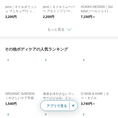
jeno｜ネイルポリッシ
jeno｜ネイルリムーバ
HUKKA DESIGN｜Sol
ュ マニキュア/トップ
ー アセトンフリー/ク
ejoy(ソールジョイ) フ
コート/ベースコート
ルエルティフリー/除
ットケアストーン
2,200円
2,200円
7,150円～
【メール便】
光液
もっと見る
その他ボディケアの人気ランキング
ORGANIC GARDEN
身体を冷やさないマッ
O SKIN & HAIR｜オ
｜やさしいケア手袋
サージジェル ミント
ー・オイル
【母の日】【オーガニ
ジェル
1,540円
1,430円
3,740円～
アプリで見る
ックコットン】