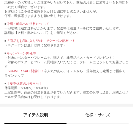
現在多くのお客様よりご注文をいただいており、商品のお届けに通常よりもお時間を
いただく場合がございます。
お客様にはご不便ご迷惑をおかけし誠に申し訳ございませんが、
何卒ご理解賜りますようお願い申し上げます。
■
沖縄・離島への送料について
一部地域は追加送料がかかります。配送料は別途メールにてご案内いたします。
詳細は【送料・配送について】をご確認ください。
■
「商品をお気に入り登録」でクーポン配布中！
（※クーポンは翌日以降に配布されます）
■
キャンペーン開催中
・対象のポスターやフレームをご購入で、非売品ポストカードプレゼント！
・対象のポスターとフレーム同時購入いただくと、フレームにセットしてお届けしま
す
・
SUMMER SALE開催中！
今人気のあのアイテムから、通年使える定番まで幅広く
ラインナップ
■
【夏季休業のお知らせ】
休業期間：8/13(木)・8/14(金)
上記期間中、商品の発送を休止させていただきます。注文のお申し込み、お問合せメ
ールの受信自体はお受けしております。
アイテム説明
仕様・サイズ