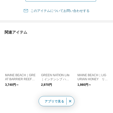
このアイテムについてお問い合わせする
関連アイテム
MAINE BEACH｜GRE
GREEN NATION Life
MAINE BEACH｜LIG
AT BARRIER REEF
｜インテンシブ ハン
URIAN HONEY リッ
バスソルト
ドクリーム 50ml ス
プバーム、ハンドクリ
3,740円～
2,970円
1,980円～
イートオレンジ＆レモ
ーム、ギフトセット
ングラス/ラベンダー
＆タイム/ベルガモッ
ト&イランイラン ア
アプリで見る
ロマ/保湿/植物由来