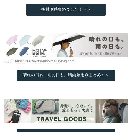
接触冷感集めました！＞＞
出典：
https://resize-kinarino-mall.k-img.com
晴れの日も、雨の日も。晴雨兼用傘まとめ＞＞