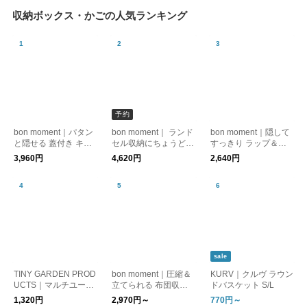
収納ボックス・かごの人気ランキング
予約
bon moment｜パタン
bon moment｜ ランド
bon moment｜隠して
と隠せる 蓋付き キャ
セル収納にちょうどい
すっきり ラップ＆ポ
スター付き収納
い キャスター付き収
リ袋収納ホルダー 4本
3,960円
4,620円
2,640円
納
収納 マグネット付き
sale
TINY GARDEN PROD
bon moment｜圧縮＆
KURV｜クルヴ ラウン
UCTS｜マルチユース
立てられる 布団収納
ドバスケット S/L
コンテナ M
袋／敷き布団収納袋
1,320円
2,970円～
770円～
布団収納ケース 圧縮