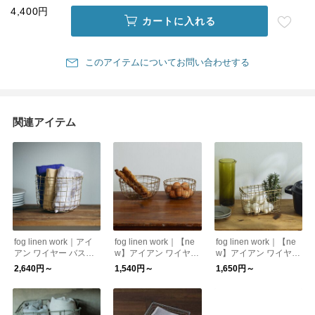
4,400円
カートに入れる
このアイテムについてお問い合わせする
関連アイテム
fog linen work｜アイ
fog linen work｜【ne
fog linen work｜【ne
アン ワイヤー バスケ
w】アイアン ワイヤー
w】アイアン ワイヤー
ット ラウンド fog li
フルーツ バスケッ
バスケット 長方形 fo
2,640円～
1,540円～
1,650円～
nen work フォグリ
ト fog linen work
g linen work フォグ
ネンワーク
フォグリネンワーク
リネンワーク