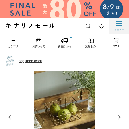
メニュー
カート
カテゴリ
お買いもの
新着再入荷
読みもの
fog linen work