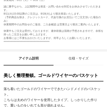
休業期間：8/11（火）～ 8/16（日）
誠に勝手ながら、上記期間中は発送・お問い合わせ対応をお休みさせていただきま
す。
8/11(火)15:00以降のご注文は、8/18(火)より順次発送いたします。
（予約商品を除き、クレジットカード、代金引換のお支払いでご注文頂いた場合の
み）
休業期間中のお問合せのご返信、ご入金確認 は営業日より順次ご案内いたします。
休業中もご注文は受付しておりますが、連休前後は混雑が予想されますので、余裕を
持ったご注文をお願い申し上げます。
お客様にはご不便をおかけいたしますが、何卒よろしくお願いいたします。
================================
アイテム説明
仕様・サイズ
美しく整理整頓。ゴールドワイヤーのバスケット
落ち着いたゴールドのワイヤーでできたハンドメイドのバスケッ
ト。
こちらは太めのワイヤーを使用したタイプ。しっかりした作り
で、重いものをいれても形が崩れません。