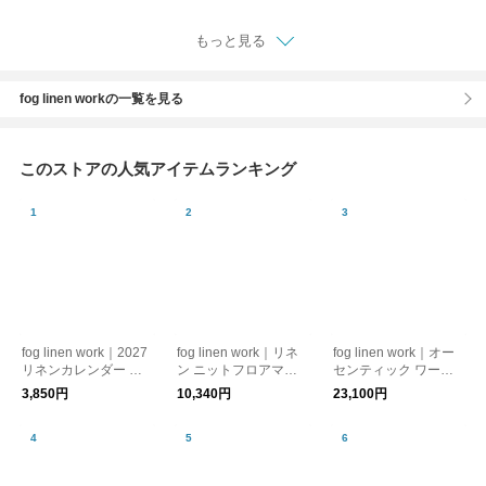
ケース【消臭・炭シー
ト入り】
もっと見る
fog linen workの一覧を見る
このストアの人気アイテムランキング
fog linen work｜2027
fog linen work｜リネ
fog linen work｜オー
リネンカレンダー イ
ン ニットフロアマッ
センティック ワーク
ザベルボワノ fog lin
ト fog linen work
シャツ fog linen wor
3,850円
10,340円
23,100円
en work フォグリネ
フォグリネンワーク
k フォグリネンワー
ンワーク
ク