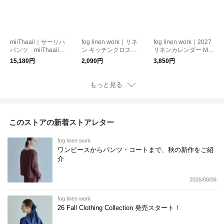
miiThaaii｜サーリハ
fog linen work｜リネ
fog linen work｜2027
パンツ miiThaaii
ン キッチンクロス fo
リネンカレンダー MIS
ミーターイー
g linen work フォグ
ATO OGIHARA fog li
15,180円
2,090円
3,850円
リネンワーク
nen work フォグリ
ネンワーク
もっと見る
このストアの新着ストアレター
fog linen work
ワンピースからパンツ・コートまで、秋の新作をご紹
介
2026/08/06
fog linen work
26 Fall Clothing Collection 発売スタート！