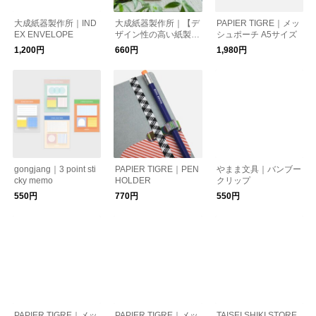
大成紙器製作所｜IND
大成紙器製作所｜【デ
PAPIER TIGRE｜メッ
EX ENVELOPE
ザイン性の高い紙製書
シュポーチ A5サイズ
類入れ】PAPER POC
1,200円
660円
1,980円
KETS
gongjang｜3 point sti
PAPIER TIGRE｜PEN
やまま文具｜バンブー
cky memo
HOLDER
クリップ
550円
770円
550円
PAPIER TIGRE｜メッ
PAPIER TIGRE｜メッ
TAISEI SHIKI STORE