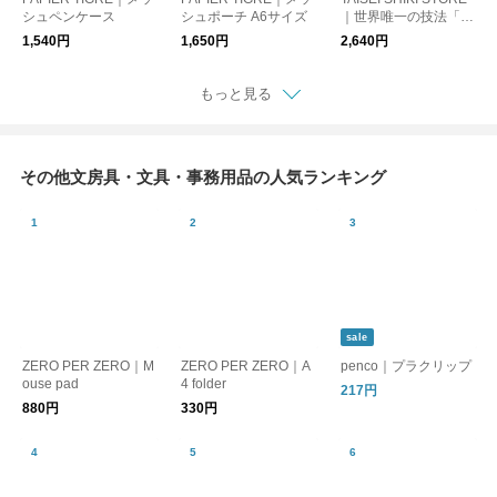
シュペンケース
シュポーチ A6サイズ
｜世界唯一の技法「浮
き紙」UKIGAMI CAR
1,540円
1,650円
2,640円
D HOLDER / Sazame
ki
もっと見る
その他文房具・文具・事務用品の人気ランキング
sale
ZERO PER ZERO｜M
ZERO PER ZERO｜A
penco｜プラクリップ
ouse pad
4 folder
217円
880円
330円