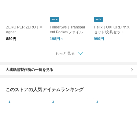
sale
sale
ZERO PER ZERO｜M
FolderSys｜Transpar
Helix｜OXFORD マス
agnet
ent Pocket/ファイルバ
セット/文具セット 定
ッグ 書類整理 A4 A5
規 コンパス
880円
198円～
990円
もっと見る
大成紙器製作所の一覧を見る
このストアの人気アイテムランキング