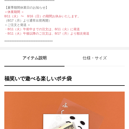
=============================
【夏季期間休業日のお知らせ】
＜休業期間 ＞
8/11（火） 〜 8/16（日）の期間お休みいたします。
（8/17（月）より通常出荷再開）
＜ご注文と発送 ＞
・8/11（火）午前中までの注文は、8/11（火）に発送
・8/11（火）午後以降のご注文は、8/17（月）より順次発送
============================
アイテム説明
仕様・サイズ
福笑いで遊べる楽しいポチ袋