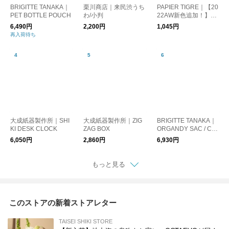
BRIGITTE TANAKA｜
栗川商店｜来民渋うち
PAPIER TIGRE｜【20
PET BOTTLE POUCH
わ/小判
22AW新色追加！】ボ
ールペン
6,490円
2,200円
1,045円
再入荷待ち
大成紙器製作所｜SHI
大成紙器製作所｜ZIG
BRIGITTE TANAKA｜
KI DESK CLOCK
ZAG BOX
ORGANDY SAC / CHI
EN (DOG)
6,050円
2,860円
6,930円
もっと見る
このストアの新着ストアレター
TAISEI SHIKI STORE