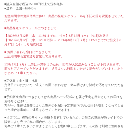
購入金額が税込15,000円以上で送料無料
送料：全国一律640円
お盆期間中の倉庫休業に伴い、商品の発送スケジュールを下記の通り変更させていた
だきます。
■商品発送スケジュールにつきまして
【2026年8月12日（水）11:59 までのご注文】8月12日（水）中に順次発送
【2026年8月12日（水）12:00 以降 ～ 2026年8月17日（月）11:59 までのご注文】8
月17日（月）より順次発送
■ お問い合わせ窓口につきまして
上記期間中も通常通り営業しております。
※8月17日（月）以降は休業明けのため、出荷が大変混み合うことが予想されます。
順次対応させていただきますが、通常よりお時間をいただく場合がございます。あら
かじめご了承ください。
■定休日：土・日・祝日
定休日にいただいたご注文・お問い合わせは、休み明けより随時対応させていただき
ます。
■予約販売商品につきましては各商品ページ記載のお届け予定を目安としてお届けを
お待ちください。
万が一、生産状況等によりご案内のお届け予定期間内でのお届けが難しくなってしま
った場合は事前にご連絡をさせていただきます。
■当店では、複数のサイトと在庫を共有しているため、ご注文の商品が他サイトでの
販売により売り切れの場合がございます。
何卒ご了承くださいますようよろしくお願い申し上げます。その際は別途ご連絡させ