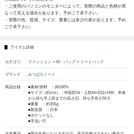
・ご使用のパソコンのモニターによって、実際の商品と色柄が異
なって見える場合があります。予めご了承下さい。
・実際の色、質感、サイズ、重量には多少の差があります。予め
ご了承下さい。
アイテム詳細
カテゴリ
ファッション
>
鞄・バッグ
>
トートバッグ
ブランド
みつばちトート
商品仕様
■素材/原料 ：綿100%
■サイズ（約/cm）：W底部34・上部44×D11×H30、本体
から持ち手上部までの高さ22、持ち手長さ50.5
■重量 ：約355g
■製造国 ：日本
■ポケットなし
■手洗い可
注意事項
■受注生産になりますので、返品交換はできない商品で