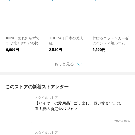
Kilka｜蒸れ知らずで
THERA｜日本の美人
伸びるコットンガーゼ
すぐ乾くきれいめ比翼
紅
のパジャマ兼ルームウ
ブラウス
ェア 接触冷感 5分袖プ
9,900円
2,530円
5,500円
ルオーバー メンズ
もっと見る
このストアの新着ストアレター
スタイルストア
【バイヤーの愛用品】ゴミ出し、買い物までこれ一
着！夏の新定番パジャマ
2026/08/07
スタイルストア