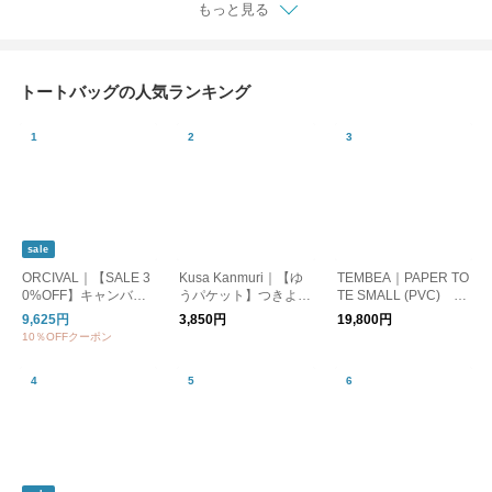
もっと見る
トートバッグの人気ランキング
sale
ORCIVAL｜【SALE 3
Kusa Kanmuri｜【ゆ
TEMBEA｜PAPER TO
0%OFF】キャンバス
うパケット】つきよの
TE SMALL (PVC) D
トートバッグM or-h02
うさぎ ばっぐ トー
OG-1/トートバッグ 犬
9,625円
3,850円
19,800円
84kwc
トバッグ うさぎ エ
10％OFFクーポン
コバッグ 大容量 メ
ール便