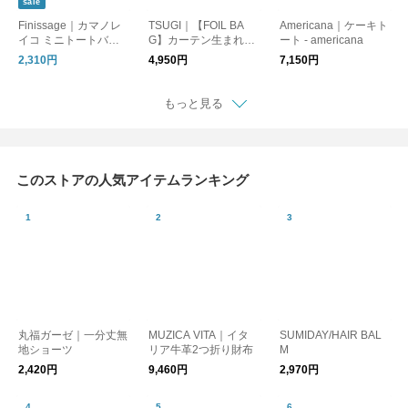
sale
Finissage｜カマノレ
TSUGI｜【FOIL BA
Americana｜ケーキト
イコ ミニトートバッ
G】カーテン生まれの
ート - americana
グ
シルバー トートバッ
2,310円
4,950円
7,150円
グ（SHIWA/FLAT）
もっと見る
このストアの人気アイテムランキング
丸福ガーゼ｜一分丈無
MUZICA VITA｜イタ
SUMIDAY/HAIR BAL
地ショーツ
リア牛革2つ折り財布
M
2,420円
9,460円
2,970円