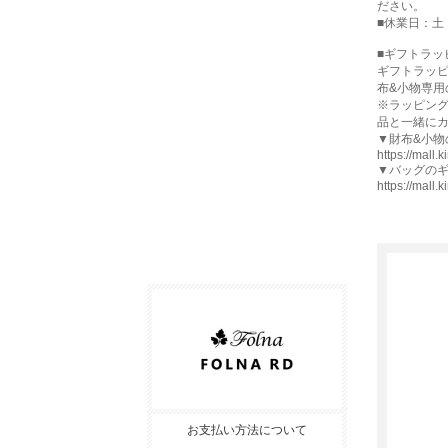
ださい。
■休業日：土
■ギフトラッ
ギフトラッ
布&小物専用
※ラッピン
品と一緒に
▼財布&小
https://mall.
▼バッグの
https://mall.
お支払い方法について