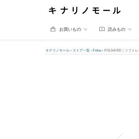
お買いもの
読みもの
キナリノモール
›
ストア一覧
›
Folna
›
FOLNA RD｜ソフ