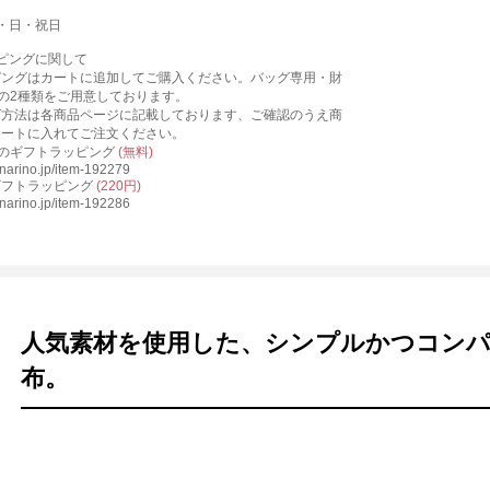
・日・祝日
ピングに関して
ピングはカートに追加してご購入ください。バッグ専用・財
の2種類をご用意しております。
グ方法は各商品ページに記載しております、ご確認のうえ商
カートに入れてご注文ください。
物のギフトラッピング
(無料)
kinarino.jp/item-192279
ギフトラッピング
(220円)
kinarino.jp/item-192286
人気素材を使用した、シンプルかつコン
布。