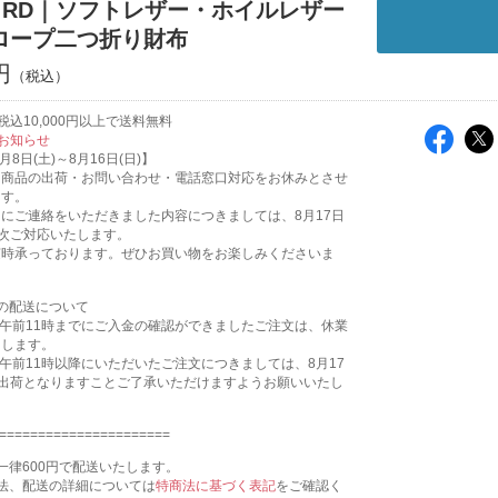
A RD｜ソフトレザー・ホイルレザー
ロープ二つ折り財布
円
込10,000円以上で送料無料
お知らせ
月8日(土)～8月16日(日)】
は商品の出荷・お問い合わせ・電話窓口対応をお休みとさせ
ます。
にご連絡をいただきました内容につきましては、8月17日
順次ご対応いたします。
随時承っております。ぜひお買い物をお楽しみくださいま
の配送について
金)午前11時までにご入金の確認ができましたご注文は、休業
たします。
金)午前11時以降にいただいたご注文につきましては、8月17
の出荷となりますことご了承いただけますようお願いいたし
======================
一律600円で配送いたします。
法、配送の詳細については
特商法に基づく表記
をご確認く