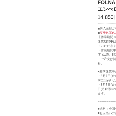
FOLN
エンべ
14,850
購入金額が税
夏季休業の
【休業期間 8
休業期間中
ていただき
・休業期間中
(月)以降、
・ご注文は
せ。
■夏季休業中
・8月7日(
前に出荷い
・8月7日(
日(月)以降
ます。
==========
■送料：全国
■お支払い方