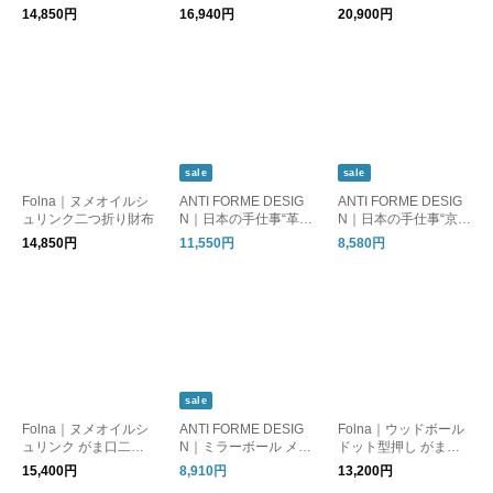
エンべロープ二つ折り
ま口財布
グ財布
14,850円
16,940円
20,900円
財布
sale
sale
Folna｜ヌメオイルシ
ANTI FORME DESIG
ANTI FORME DESIG
ュリンク二つ折り財布
N｜日本の手仕事“革友
N｜日本の手仕事“京友
禅”チェック柄 本革が
禅”ゼブラ柄 本革二つ
14,850円
11,550円
8,580円
ま口長財布
折り財布
sale
Folna｜ヌメオイルシ
ANTI FORME DESIG
Folna｜ウッドボール
ュリンク がま口二つ
N｜ミラーボール メタ
ドット型押し がま口
折り財布
リックレザー 二つ折
二つ折り財布
15,400円
8,910円
13,200円
り財布