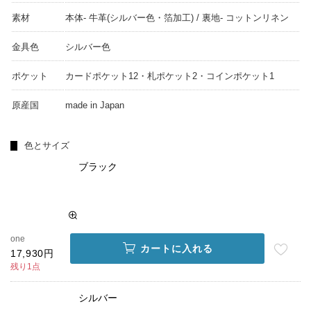
素材
本体- 牛革(シルバー色・箔加工) / 裏地- コットンリネン
金具色
シルバー色
ポケット
カードポケット12・札ポケット2・コインポケット1
原産国
made in Japan
色とサイズ
ブラック
one
カートに入れる
17,930円
残り1点
シルバー