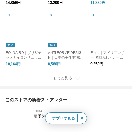
ー長財布
ン”リュック
14,850円
13,200円
11,880円
sale
sale
FOLNA RD｜ブリザテ
ANTI FORME DESIG
Folna｜アドリアレザ
ックナイロンリュック
N｜日本の手仕事“京友
ー 名刺入れ・カード
(止水ファスナー)
禅”ゼブラ柄 本革二つ
ケース
10,164円
8,580円
9,350円
折り財布
もっと見る
このストアの新着ストアレター
Folna
夏季休業のお知らせ
アプリで見る