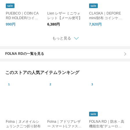
sale
sale
PUEBCO｜COIN CA
Lien レザー ミニウォ
CLASKA｜DEFORE
RD HOLDER/コイン
レット【メール便可】
mini/財布 コインケー
ケース
ス
990円
6,380円
7,920円
もっと見る
FOLNA RDの一覧を見る
このストアの人気アイテムランキング
sale
Folna｜ヌメオイルシ
Folna｜アドリアレザ
FOLNA RD｜防水・高
ュリンク二つ折り財布
ー スマートLファスナ
機能生地“デューロ