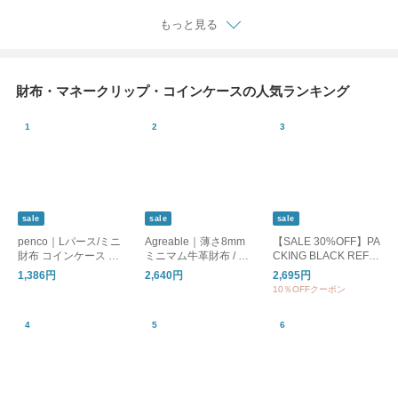
もっと見る
財布・マネークリップ・コインケースの人気ランキング
sale
sale
sale
penco｜Lパース/ミニ
Agreable｜薄さ8mm
【SALE 30%OFF】PA
財布 コインケース カ
ミニマム牛革財布 / フ
CKING BLACK REFL
ードケース
ラットで嵩張りにくい
ECTIVE WALLET ブラ
1,386円
2,640円
2,695円
本革 ミニ財布
ックリフレクティブウ
10％OFFクーポン
ォレット 財布 小銭入
れ pa-060