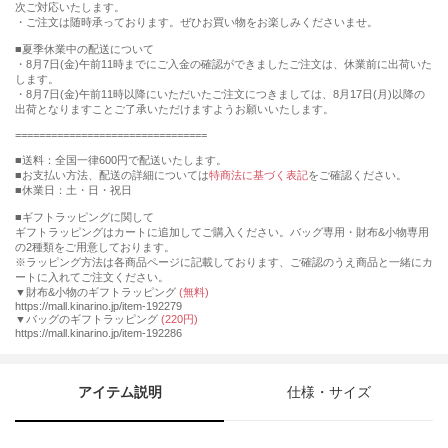
次ご対応いたします。
・ご注文は随時承っております。ぜひお買い物をお楽しみくださいませ。
■夏季休業中の配送について
・8月7日(金)午前11時までにご入金の確認ができましたご注文は、休業前に出荷いた
します。
・8月7日(金)午前11時以降にいただいたご注文につきましては、8月17日(月)以降の
出荷となりますことご了承いただけますようお願いいたします。
================================
■送料：全国一律600円で配送いたします。
■お支払い方法、配送の詳細については
特商法に基づく表記
をご確認ください。
■休業日：土・日・祝日
■ギフトラッピングに関して
ギフトラッピングはカートに追加してご購入ください。バッグ専用・財布&小物専用
の2種類をご用意しております。
※ラッピング方法は各商品ページに記載しております、ご確認のうえ商品と一緒にカ
ートに入れてご注文ください。
▼財布&小物のギフトラッピング
(無料)
https://mall.kinarino.jp/item-192279
▼バッグのギフトラッピング
(220円)
https://mall.kinarino.jp/item-192286
アイテム説明
仕様・サイズ