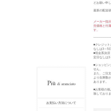
どお願い申
最新の配送
メーカー指
売価格と付
す。
-----------------
■クレジット
なしは3～5
■現金系決済
定日なしは3
■ショッピ
せん。
また、ご注
より在庫数
あります。
■お客様の
致しており
お支払い方法について