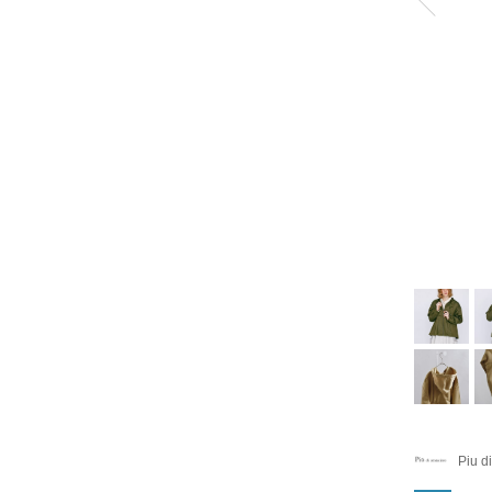
Piu d