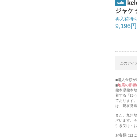
k
sale
ジャケット
再入荷待
9,196円
このアイテ
購入金額が税
地震の影響
熊本県熊本
着する「ゆ
ております
は、現在発
また、九州
ざいます。
引き受け・
お客様には