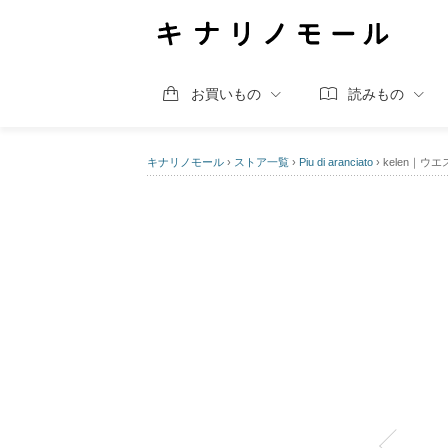
お買いもの
読みもの
キナリノモール
›
ストア一覧
›
Piu di aranciato
›
kelen｜ウエ