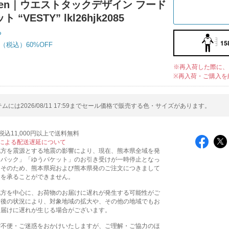
elen｜ウエストタックデザイン フード
 “VESTY” lkl26hjk2085
ち
15
60%OFF
※再入荷した際に、
※再入荷・ご購入を
ムには2026/08/11 17:59までセール価格で販売する色・サイズがあります。
込11,000円以上で送料無料
による配送遅延について
地方を震源とする地震の影響により、現在、熊本県全域を発
うパック」「ゆうパケット」のお引き受けが一時停止となっ
。そのため、熊本県宛および熊本県発のご注文につきまして
送を承ることができません。
地方を中心に、お荷物のお届けに遅れが発生する可能性がご
今後の状況により、対象地域の拡大や、その他の地域でもお
お届けに遅れが生じる場合がございます。
ご不便・ご迷惑をおかけいたしますが、ご理解・ご協力のほ