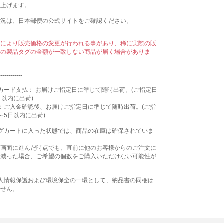
し上げます。
状況は、日本郵便の公式サイトをご確認ください。
示により販売価格の変更が行われる事があり、稀に実際の販
属の製品タグの金額が一致しない商品が届く場合がありま
------------
カード支払： お届けご指定日に準じて随時出荷。(ご指定日
日以内に出荷)
：ご入金確認後、お届けご指定日に準じて随時出荷。(ご指
～5日以内に出荷)
ングカートに入った状態では、商品の在庫は確保されていま
文画面に進んだ時点でも、直前に他のお客様からのご注文に
が減った場合、ご希望の個数をご購入いただけない可能性が
個人情報保護および環境保全の一環として、納品書の同梱は
ません。