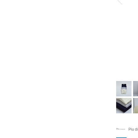
Piu d