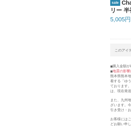
C
sale
リー 半
5,005円
このアイテ
購入金額が税
地震の影響
熊本県熊本
着する「ゆ
ております
は、現在発
また、九州
ざいます。
引き受け・
お客様には
どお願い申