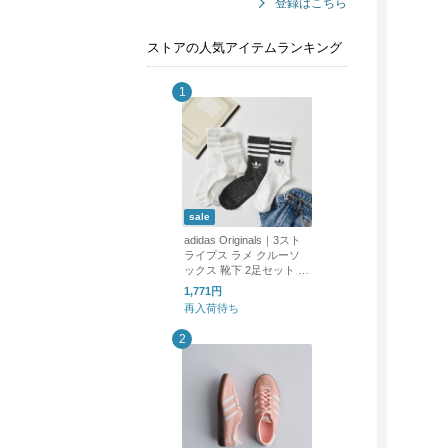
登録はこちら
ストアの人気アイテムランキング
sale
adidas Originals｜3スト
ライプス ラメ クルーソ
ックス 靴下 2足セット 3
STRIPES GLITTER CRE
1,771円
W SOCKS 2 PAIRS ka98
再入荷待ち
5