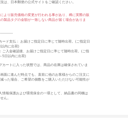
状況は、日本郵便の公式サイトをご確認ください。
示により販売価格の変更が行われる事があり、稀に実際の販
属の製品タグの金額が一致しない商品が届く場合がありま
------------
カード支払： お届けご指定日に準じて随時出荷。(ご指定日
日以内に出荷)
：ご入金確認後、お届けご指定日に準じて随時出荷。(ご指
～5日以内に出荷)
ングカートに入った状態では、商品の在庫は確保されていま
文画面に進んだ時点でも、直前に他のお客様からのご注文に
が減った場合、ご希望の個数をご購入いただけない可能性が
個人情報保護および環境保全の一環として、納品書の同梱は
ません。