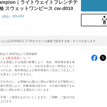
hampion｜ライトウェイトフレンチテ
袖 スウェットワンピース cw-d010
30%OFF
ムには2026/08/11 17:59までセール価格で販売する色・サイズがあります。
込11,000円以上で送料無料
による配送遅延について
地方を震源とする地震の影響により、現在、熊本県全域を発
うパック」「ゆうパケット」のお引き受けが一時停止となっ
。そのため、熊本県宛および熊本県発のご注文につきまして
送を承ることができません。
地方を中心に、お荷物のお届けに遅れが発生する可能性がご
今後の状況により、対象地域の拡大や、その他の地域でもお
お届けに遅れが生じる場合がございます。
ご不便・ご迷惑をおかけいたしますが、ご理解・ご協力のほ
し上げます。