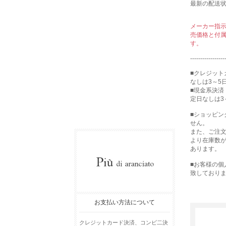
最新の配送
メーカー指
売価格と付
す。
-----------------
■クレジット
なしは3～5
■現金系決済
定日なしは3
■ショッピ
せん。
また、ご注
より在庫数
あります。
■お客様の
致しており
お支払い方法について
クレジットカード決済、コンビ二決