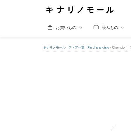
お買いもの
読みもの
キナリノモール
›
ストア一覧
›
Piu di aranciato
›
Champio