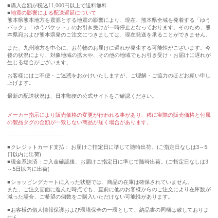
購入金額が税込11,000円以上で送料無料
地震の影響による配送遅延について
熊本県熊本地方を震源とする地震の影響により、現在、熊本県全域を発着する「ゆう
パック」「ゆうパケット」のお引き受けが一時停止となっております。そのため、熊
本県宛および熊本県発のご注文につきましては、現在発送を承ることができません。
また、九州地方を中心に、お荷物のお届けに遅れが発生する可能性がございます。今
後の状況により、対象地域の拡大や、その他の地域でもお引き受け・お届けに遅れが
生じる場合がございます。
お客様にはご不便・ご迷惑をおかけいたしますが、ご理解・ご協力のほどお願い申し
上げます。
最新の配送状況は、日本郵便の公式サイトをご確認ください。
メーカー指示により販売価格の変更が行われる事があり、稀に実際の販売価格と付属
の製品タグの金額が一致しない商品が届く場合があります。
-----------------------------
■クレジットカード支払： お届けご指定日に準じて随時出荷。(ご指定日なしは3～5
日以内に出荷)
■現金系決済：ご入金確認後、お届けご指定日に準じて随時出荷。(ご指定日なしは3
～5日以内に出荷)
■ショッピングカートに入った状態では、商品の在庫は確保されていません。
また、ご注文画面に進んだ時点でも、直前に他のお客様からのご注文により在庫数が
減った場合、ご希望の個数をご購入いただけない可能性があります。
■お客様の個人情報保護および環境保全の一環として、納品書の同梱は致しておりま
せん。