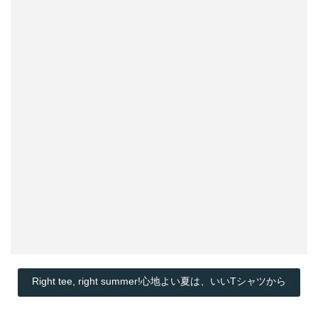
Right tee, right summer!心地よい夏は、いいTシャツから