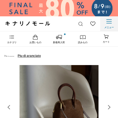
メニュー
カート
カテゴリ
お買いもの
新着再入荷
読みもの
Piu di aranciato