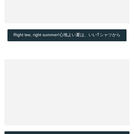
Right tee, right summer!心地よい夏は、いいTシャツから