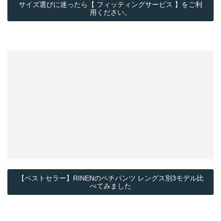
サイズ選びに迷ったら【 フィッティングサービス 】をご利
用ください。
【ベストセラー】RINENのペチパンツ レングス別3モデル比
べてみました