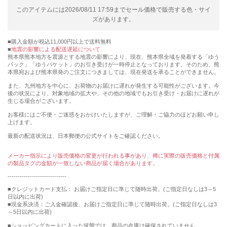
このアイテムには2026/08/11 17:59までセール価格で販売する色・サイ
ズがあります。
購入金額が税込11,000円以上で送料無料
地震の影響による配送遅延について
熊本県熊本地方を震源とする地震の影響により、現在、熊本県全域を発着する「ゆう
パック」「ゆうパケット」のお引き受けが一時停止となっております。そのため、熊
本県宛および熊本県発のご注文につきましては、現在発送を承ることができません。
また、九州地方を中心に、お荷物のお届けに遅れが発生する可能性がございます。今
後の状況により、対象地域の拡大や、その他の地域でもお引き受け・お届けに遅れが
生じる場合がございます。
お客様にはご不便・ご迷惑をおかけいたしますが、ご理解・ご協力のほどお願い申し
上げます。
最新の配送状況は、日本郵便の公式サイトをご確認ください。
メーカー指示により販売価格の変更が行われる事があり、稀に実際の販売価格と付属
の製品タグの金額が一致しない商品が届く場合があります。
-----------------------------
■クレジットカード支払： お届けご指定日に準じて随時出荷。(ご指定日なしは3～5
日以内に出荷)
■現金系決済：ご入金確認後、お届けご指定日に準じて随時出荷。(ご指定日なしは3
～5日以内に出荷)
■ショッピングカートに入った状態では、商品の在庫は確保されていません。