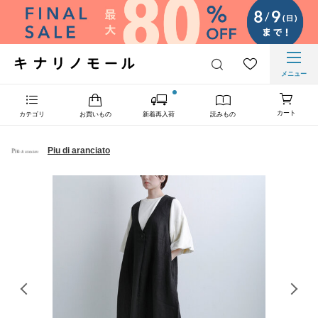
メニュー
カート
カテゴリ
お買いもの
新着再入荷
読みもの
Piu di aranciato