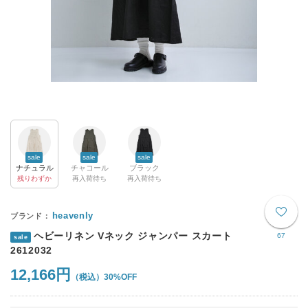
sale
sale
sale
ナチュラル
チャコール
ブラック
残りわずか
再入荷待ち
再入荷待ち
heavenly
ヘビーリネン Vネック ジャンパー スカート
67
sale
2612032
12,166円
30%OFF