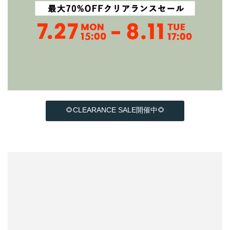
🌻CLEARANCE SALE開催中🌻