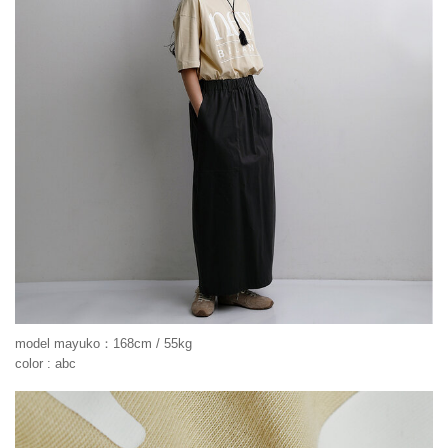
model mayuko：168cm / 55kg
color : abc