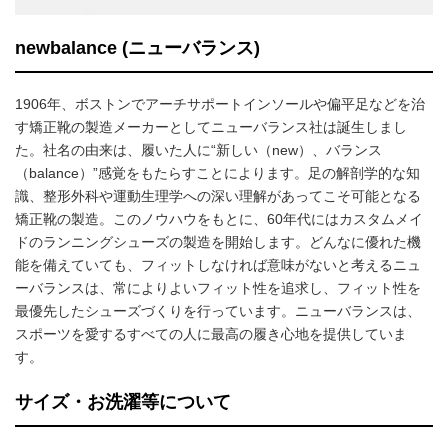
newbalance (ニューバランス)
1906年、ボストンでアーチサポートインソールや偏平足などを治
す矯正靴の製造メーカーとしてニューバランス社は誕生しまし
た。社名の由来は、履いた人に“新しい（new）、バランス
（balance）”感覚をもたらすことによります。足の解剖学的な知
識、整形外科や運動生理学への深い理解があってこそ可能となる
矯正靴の製造。このノウハウをもとに、60年代にはカスタムメイ
ドのランニングシューズの製造を開始します。どんなに優れた機
能を備えていても、フィットしなければ意味がないと考えるニュ
ーバランスは、常によりよいフィット性を追求し、フィット性を
最優先したシューズづくりを行っています。ニューバランスは、
スポーツを愛するすべての人に最高の履き心地を提供していま
す。
サイズ・お洗濯等について