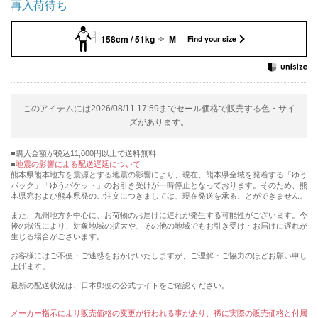
再入荷待ち
158cm / 51kg
M
Find your size
このアイテムには2026/08/11 17:59までセール価格で販売する色・サイ
ズがあります。
購入金額が税込11,000円以上で送料無料
地震の影響による配送遅延について
熊本県熊本地方を震源とする地震の影響により、現在、熊本県全域を発着する「ゆう
パック」「ゆうパケット」のお引き受けが一時停止となっております。そのため、熊
本県宛および熊本県発のご注文につきましては、現在発送を承ることができません。
また、九州地方を中心に、お荷物のお届けに遅れが発生する可能性がございます。今
後の状況により、対象地域の拡大や、その他の地域でもお引き受け・お届けに遅れが
生じる場合がございます。
お客様にはご不便・ご迷惑をおかけいたしますが、ご理解・ご協力のほどお願い申し
上げます。
最新の配送状況は、日本郵便の公式サイトをご確認ください。
メーカー指示により販売価格の変更が行われる事があり、稀に実際の販売価格と付属