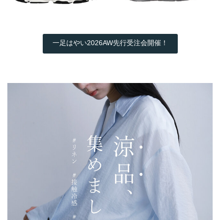
一足はやい2026AW先行受注会開催！