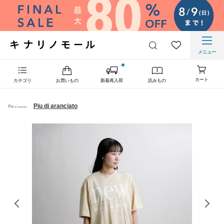
メニュー
カート
カテゴリ
お買いもの
新着再入荷
読みもの
Piu di aranciato