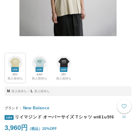
sale
sale
sale
abc
aaw
abr
再入荷待ち
再入荷待ち
再入荷待ち
M
L
再入荷待ち
再入荷待ち
New Balance
リイマジンド オーバーサイズ Tシャツ wt61u5f6
22
sale
3,960円
20%OFF