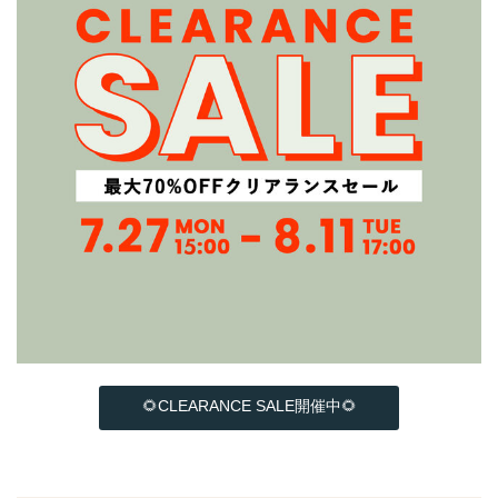
🌻CLEARANCE SALE開催中🌻