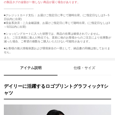
の製品タグの金額が一致しない商品が届く場合があります。
-----------------------------
■クレジットカード支払： お届けご指定日に準じて随時出荷。(ご指定日なしは3～5
日以内に出荷)
■現金系決済：ご入金確認後、お届けご指定日に準じて随時出荷。(ご指定日なしは3
～5日以内に出荷)
■ショッピングカートに入った状態では、商品の在庫は確保されていません。
また、ご注文画面に進んだ時点でも、直前に他のお客様からのご注文により在庫数が
減った場合、ご希望の個数をご購入いただけない可能性があります。
■お客様の個人情報保護および環境保全の一環として、納品書の同梱は致しておりま
せん。
アイテム説明
仕様・サイズ
デイリーに活躍するロゴプリントグラフィックTシ
ャツ