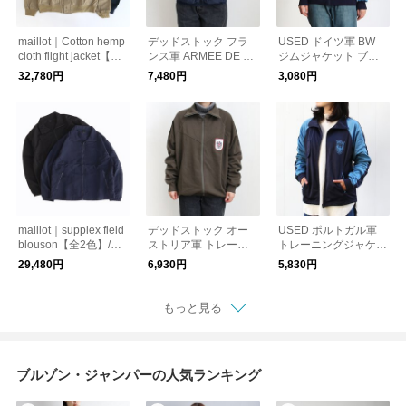
maillot｜Cotton hemp
デッドストック フラ
USED ドイツ軍 BW
cloth flight jacket【全2
ンス軍 ARMEE DE TE
ジムジャケット ブル
色】/ブルゾン フライ
RRE トレーニンジャ
ー/ミリタリー トラッ
32,780円
7,480円
3,080円
トジャケット
ケット/ミリタリー
クジャケット
maillot｜supplex field
デッドストック オー
USED ポルトガル軍
blouson【全2色】/ブ
ストリア軍 トレーニ
トレーニングジャケッ
ルゾン ジャケット
ングジャケット WHIT
ト/ミリタリー トラッ
29,480円
6,930円
5,830円
Eパッチ/ミリタリー
クジャケット
もっと見る
ブルゾン・ジャンパーの人気ランキング