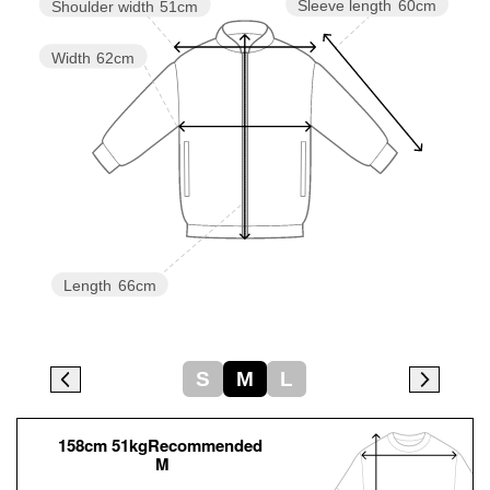
Sleeve length
60cm
Shoulder width
51cm
Width
62cm
Length
66cm
S
M
L
158cm 51kgRecommended
M