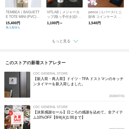
TEMBEA｜BAGUETT
VITLAB｜メジャーカ
penco｜Lパース/ミニ
E TOTE MINI (PVC)
ップ(取っ手付き)/計量
財布 コインケース カ
DOG-1/トートバッグ
カップ ドイツ製
ードケース
15,400円
1,100円～
1,540円
犬
再入荷待ち
もっと見る
このストアの新着ストアレター
CDC GENERAL STORE
【新入荷・再入荷】ドイツ・TFA ドストマンのキッチ
ンタイマーを新入荷しました。
2026/07/31
CDC GENERAL STORE
【決算感謝セール】日ごろの感謝を込めて。全アイテ
ム10%OFF【8/4(火)1:00まで】