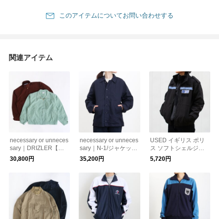
このアイテムについてお問い合わせする
関連アイテム
necessary or unneces
necessary or unneces
USED イギリス ポリ
sary｜DRIZLER【全2
sary｜N-1/ジャケット
ス ソフトシェルジャ
色】/ジャケット ジャ
ライトアウター コッ
ケット/ミリタリー
30,800円
35,200円
5,720円
ンバー
トン