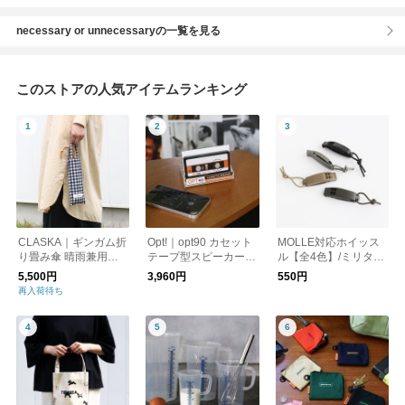
ー dt-a0473cfd
necessary or unnecessaryの一覧を見る
このストアの人気アイテムランキング
CLASKA｜ギンガム折
Opt!｜opt90 カセット
MOLLE対応ホイッス
り畳み傘 晴雨兼用
テープ型スピーカー/B
ル【全4色】/ミリタリ
（遮光）
luetooth
ー 笛 防災
5,500円
3,960円
550円
再入荷待ち