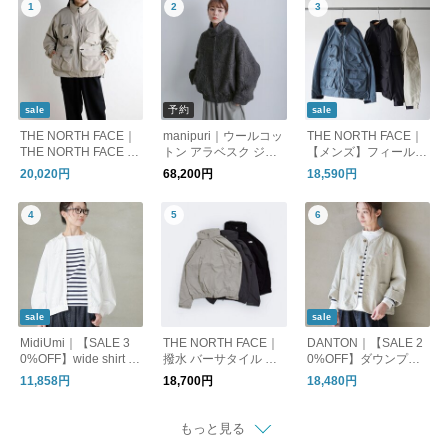
予約
sale
sale
THE NORTH FACE｜
manipuri｜ウールコッ
THE NORTH FACE｜
THE NORTH FACE ザ
トン アラベスク ジャ
【メンズ】フィールド
ノースフェイス NP22
ガード ブルゾン jaq-bl
ユーティリティ ジャ
20,020円
68,200円
18,590円
533 フィールドユーテ
ouson 【2026aw先行
ケット アウター FIEL
ィリティジャケット
受注会】
D UTILITY JACKET N
P22533 ノースフェイ
ス
sale
sale
MidiUmi｜【SALE 3
THE NORTH FACE｜
DANTON｜【SALE 2
0%OFF】wide shirt bl
撥水 バーサタイル ブ
0%OFF】ダウンプル
ouson ワイドシャツブ
ルゾン Versatile Blous
ーフカラーレスショー
11,858円
18,700円
18,480円
ルゾン レディース ト
on np22653
トジャケット WOME
ップス ライトアウタ
N'S DOWNPROOF C
ー 1-730137
OLLARLESS SHORT
もっと見る
JACKET ライトアウタ