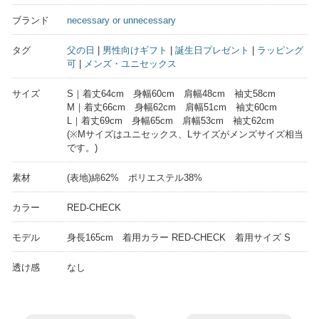
ブランド
necessary or unnecessary
タグ
父の日
|
男性向けギフト
|
誕生日プレゼント
|
ラッピング
可
|
メンズ・ユニセックス
サイズ
S｜着丈64cm 身幅60cm 肩幅48cm 袖丈58cm
M｜着丈66cm 身幅62cm 肩幅51cm 袖丈60cm
L｜着丈69cm 身幅65cm 肩幅53cm 袖丈62cm
(※Mサイズはユニセックス、Lサイズがメンズサイズ相当
です。)
素材
(表地)綿62% ポリエステル38%
カラー
RED-CHECK
モデル
身長165cm 着用カラー RED-CHECK 着用サイズ S
透け感
なし