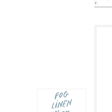
す。
==========