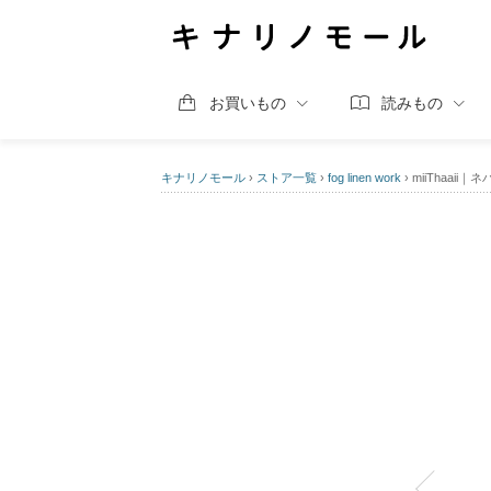
お買いもの
読みもの
キナリノモール
›
ストア一覧
›
fog linen work
›
miiThaaii