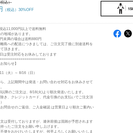
円
15
30%OFF
込11,000円以上で送料無料
外の地域があります。
00円未満の場合は送料880円
部離島への配送につきましては、ご注文完了後に別途送料を
せて頂きます。
祝日は受注対応をお休みしております
======================
のお知らせ】
11（火）～ 8/16（日）
がら、上記期間中は発送・お問い合わせ対応をお休みさせて
す。
15:00以降のご注文は、8/18(火)より順次発送いたします。
を除き、クレジットカード、代金引換のお支払いでご注文頂
み）
お問合せのご返信、ご入金確認 は営業日より順次ご案内い
注文は受付しておりますが、連休前後は混雑が予想されます
を持ったご注文をお願い申し上げます。
ご不便をおかけいたしますが、何卒よろしくお願いいたしま