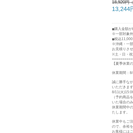
18,920円
13,244
購入金額が税
※一部対象
税込11,0
※沖縄・一
お見積りさ
※土・日・
==========
【夏季休業
休業期間：8/
誠に勝手な
いただきま
8/11(火)
（予約商品
いた場合の
休業期間中の
たします。
休業中もご
ので、余裕
お客様には