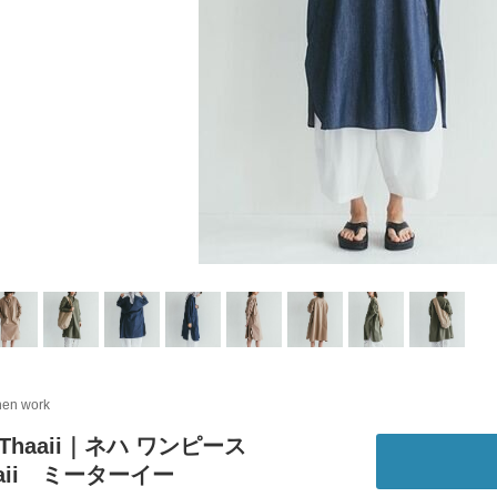
inen work
iThaaii｜ネハ ワンピース
haaii ミーターイー