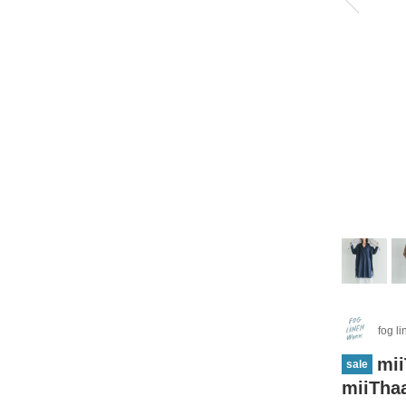
fog l
mi
sale
miiT