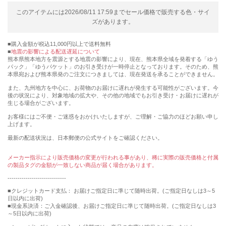
このアイテムには2026/08/11 17:59までセール価格で販売する色・サイ
ズがあります。
購入金額が税込11,000円以上で送料無料
地震の影響による配送遅延について
熊本県熊本地方を震源とする地震の影響により、現在、熊本県全域を発着する「ゆう
パック」「ゆうパケット」のお引き受けが一時停止となっております。そのため、熊
本県宛および熊本県発のご注文につきましては、現在発送を承ることができません。
また、九州地方を中心に、お荷物のお届けに遅れが発生する可能性がございます。今
後の状況により、対象地域の拡大や、その他の地域でもお引き受け・お届けに遅れが
生じる場合がございます。
お客様にはご不便・ご迷惑をおかけいたしますが、ご理解・ご協力のほどお願い申し
上げます。
最新の配送状況は、日本郵便の公式サイトをご確認ください。
メーカー指示により販売価格の変更が行われる事があり、稀に実際の販売価格と付属
の製品タグの金額が一致しない商品が届く場合があります。
-----------------------------
■クレジットカード支払： お届けご指定日に準じて随時出荷。(ご指定日なしは3～5
日以内に出荷)
■現金系決済：ご入金確認後、お届けご指定日に準じて随時出荷。(ご指定日なしは3
～5日以内に出荷)