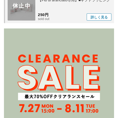
【Piu di aranciato専用】■ギフトラッピング
250円
詳しく
見る
sold out