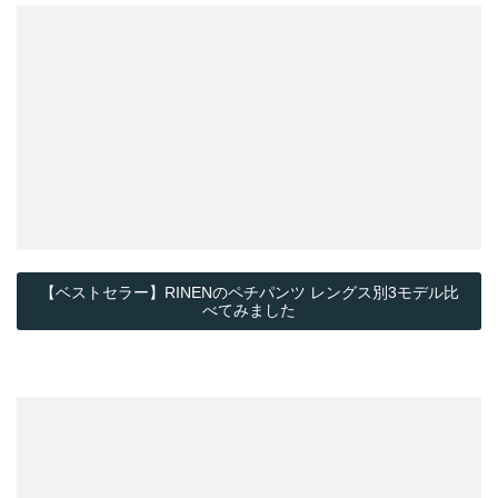
【ベストセラー】RINENのペチパンツ レングス別3モデル比
べてみました