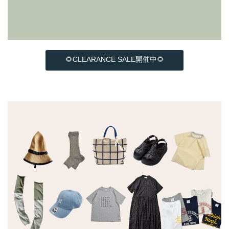
🌻CLEARANCE SALE開催中🌻