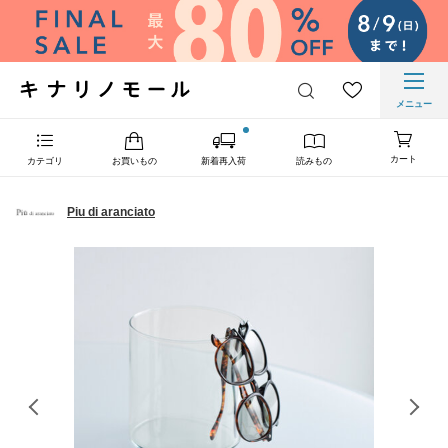
メニュー
カート
カテゴリ
お買いもの
新着再入荷
読みもの
Piu di aranciato