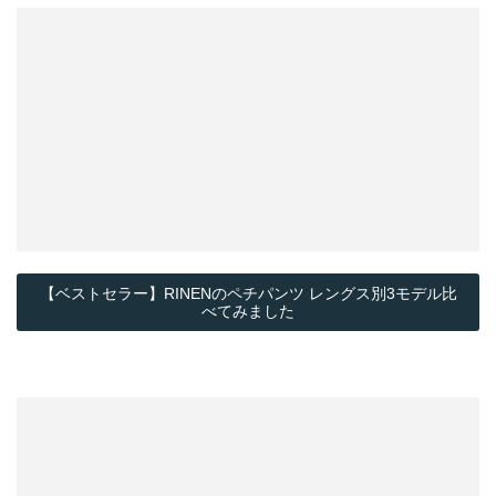
【ベストセラー】RINENのペチパンツ レングス別3モデル比
べてみました