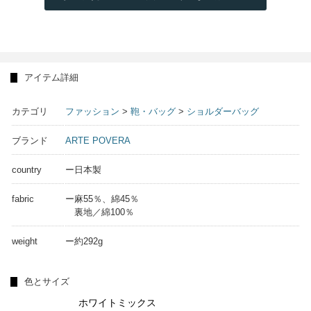
アイテム詳細
カテゴリ
ファッション
>
鞄・バッグ
>
ショルダーバッグ
ブランド
ARTE POVERA
country
ー日本製
fabric
ー麻55％、綿45％
裏地／綿100％
weight
ー約292g
色とサイズ
ホワイトミックス