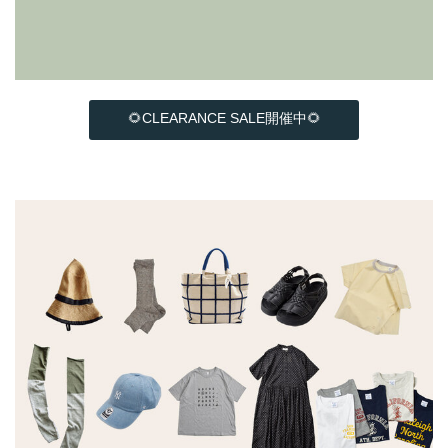
🌻CLEARANCE SALE開催中🌻