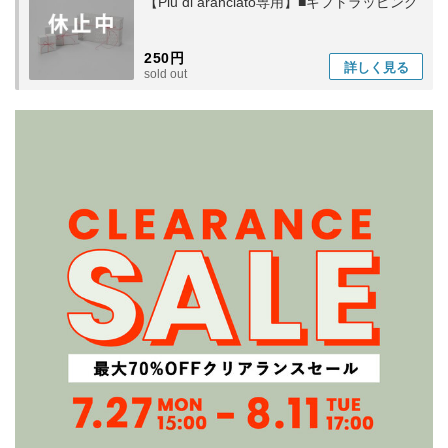
【Piu di aranciato専用】■ギフトラッピング
250円
詳しく
見る
sold out