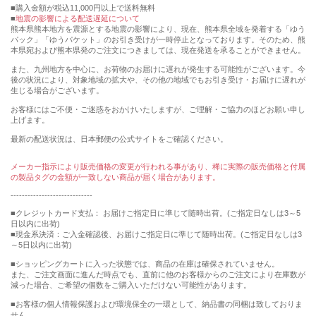
購入金額が税込11,000円以上で送料無料
地震の影響による配送遅延について
熊本県熊本地方を震源とする地震の影響により、現在、熊本県全域を発着する「ゆう
パック」「ゆうパケット」のお引き受けが一時停止となっております。そのため、熊
本県宛および熊本県発のご注文につきましては、現在発送を承ることができません。
また、九州地方を中心に、お荷物のお届けに遅れが発生する可能性がございます。今
後の状況により、対象地域の拡大や、その他の地域でもお引き受け・お届けに遅れが
生じる場合がございます。
お客様にはご不便・ご迷惑をおかけいたしますが、ご理解・ご協力のほどお願い申し
上げます。
最新の配送状況は、日本郵便の公式サイトをご確認ください。
メーカー指示により販売価格の変更が行われる事があり、稀に実際の販売価格と付属
の製品タグの金額が一致しない商品が届く場合があります。
-----------------------------
■クレジットカード支払： お届けご指定日に準じて随時出荷。(ご指定日なしは3～5
日以内に出荷)
■現金系決済：ご入金確認後、お届けご指定日に準じて随時出荷。(ご指定日なしは3
～5日以内に出荷)
■ショッピングカートに入った状態では、商品の在庫は確保されていません。
また、ご注文画面に進んだ時点でも、直前に他のお客様からのご注文により在庫数が
減った場合、ご希望の個数をご購入いただけない可能性があります。
■お客様の個人情報保護および環境保全の一環として、納品書の同梱は致しておりま
せん。