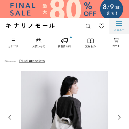
メニュー
カート
カテゴリ
お買いもの
新着再入荷
読みもの
Piu di aranciato