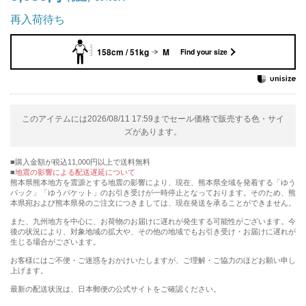
再入荷待ち
158cm / 51kg
M
Find your size
このアイテムには2026/08/11 17:59までセール価格で販売する色・サイ
ズがあります。
購入金額が税込11,000円以上で送料無料
地震の影響による配送遅延について
熊本県熊本地方を震源とする地震の影響により、現在、熊本県全域を発着する「ゆう
パック」「ゆうパケット」のお引き受けが一時停止となっております。そのため、熊
本県宛および熊本県発のご注文につきましては、現在発送を承ることができません。
また、九州地方を中心に、お荷物のお届けに遅れが発生する可能性がございます。今
後の状況により、対象地域の拡大や、その他の地域でもお引き受け・お届けに遅れが
生じる場合がございます。
お客様にはご不便・ご迷惑をおかけいたしますが、ご理解・ご協力のほどお願い申し
上げます。
最新の配送状況は、日本郵便の公式サイトをご確認ください。