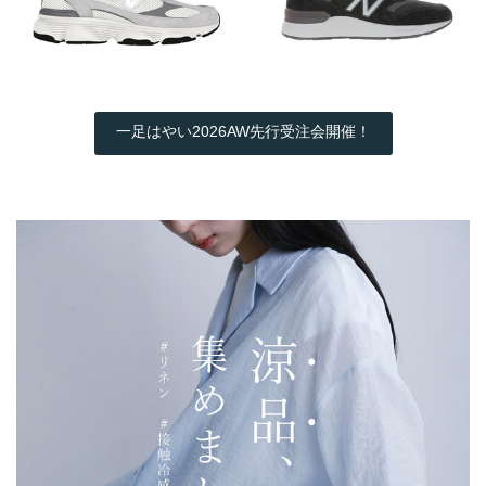
一足はやい2026AW先行受注会開催！