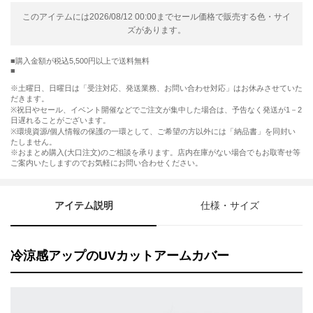
このアイテムには2026/08/12 00:00までセール価格で販売する色・サイ
ズがあります。
購入金額が税込5,500円以上で送料無料
※土曜日、日曜日は「受注対応、発送業務、お問い合わせ対応」はお休みさせていた
だきます。
※祝日やセール、イベント開催などでご注文が集中した場合は、予告なく発送が1－2
日遅れることがございます。
※環境資源/個人情報の保護の一環として、ご希望の方以外には「納品書」を同封い
たしません。
※おまとめ購入(大口注文)のご相談を承ります。店内在庫がない場合でもお取寄せ等
ご案内いたしますのでお気軽にお問い合わせください。
アイテム説明
仕様・サイズ
冷涼感アップのUVカットアームカバー