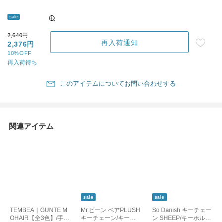
sale
2,640円
再入荷通知
2,376円
10%OFF
再入荷待ち
このアイテムについてお問い合わせする
関連アイテム
sale
sale
TEMBEA｜GUNTE M
Mr.ビーン ベアPLUSH
So Danish キーチェー
OHAIR【全3色】/手袋
キーチェーン/キーホ
ン SHEEP/キーホルダ