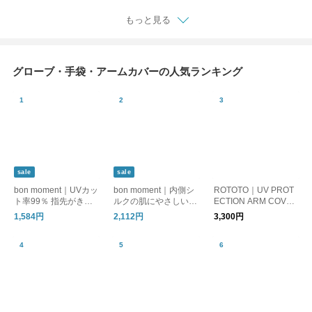
もっと見る
グローブ・手袋・アームカバーの人気ランキング
sale
sale
bon moment｜UVカッ
bon moment｜内側シ
ROTOTO｜UV PROT
ト率99％ 指先がきれ
ルクの肌にやさしいア
ECTION ARM COVER
いに見える アームカ
ームカバー ロングタ
(UVプロテクションア
1,584円
2,112円
3,300円
バー / UPF50＋ メン
イプ
ームカバー r5137
トール加工 接触冷感