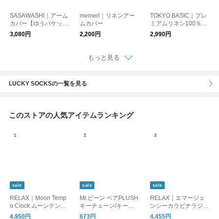
SASAWASHI｜アーム
memeri｜リネンアー
TOKYO BASIC｜プレ
カバー【ゆうパケット
ムカバー
ミアムリネン100％ゆ
対応】
ったりアームカバー
3,080円
2,200円
2,990円
もっと見る
LUCKY SOCKSの一覧を見る
このストアの人気アイテムランキング
sale
sale
sale
RELAX｜Moon Temp
Mr.ビーン ベアPLUSH
RELAX｜エマージェ
o Clock ムーンテンポ
キーチェーン/キーホ
ンシーカラビナラジ
クロック/置時計 目覚
ルダー
オ/ラジオ 懐中電灯 モ
4,950円
673円
4,455円