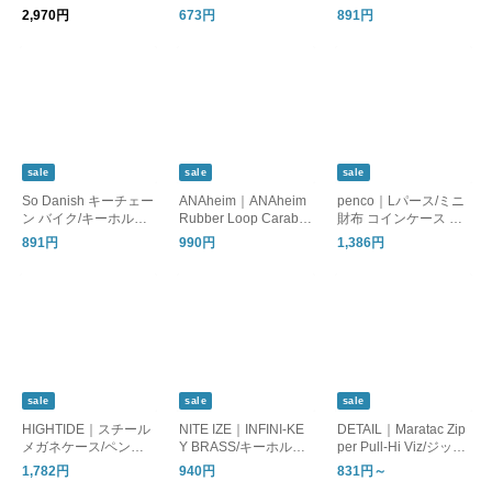
モヘヤ 2トーン ユニセ
ルダー
ー デンマーク
2,970円
673円
891円
ックス
sale
sale
sale
So Danish キーチェー
ANAheim｜ANAheim
penco｜Lパース/ミニ
ン バイク/キーホルダ
Rubber Loop Carabin
財布 コインケース カ
ー 自転車 デンマーク
er/カラビナ キーホル
ードケース
891円
990円
1,386円
ダー
sale
sale
sale
HIGHTIDE｜スチール
NITE IZE｜INFINI-KE
DETAIL｜Maratac Zip
メガネケース/ペンケ
Y BRASS/キーホルダ
per Pull-Hi Viz/ジッパ
ース
ー USA製
ープル
1,782円
940円
831円～