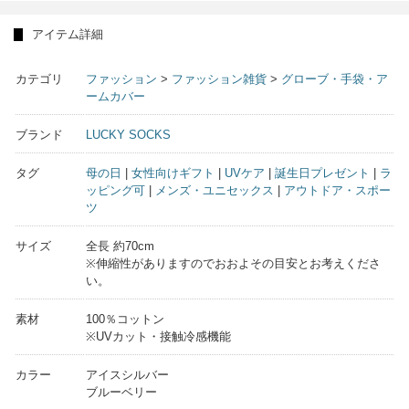
アイテム詳細
カテゴリ
ファッション
>
ファッション雑貨
>
グローブ・手袋・ア
ームカバー
ブランド
LUCKY SOCKS
タグ
母の日
|
女性向けギフト
|
UVケア
|
誕生日プレゼント
|
ラ
ッピング可
|
メンズ・ユニセックス
|
アウトドア・スポー
ツ
サイズ
全長 約70cm
※伸縮性がありますのでおおよその目安とお考えくださ
い。
素材
100％コットン
※UVカット・接触冷感機能
カラー
アイスシルバー
ブルーベリー