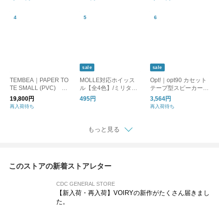
まし時計
バイルバッテリー 防
災
sale
sale
TEMBEA｜PAPER TO
MOLLE対応ホイッス
Opt!｜opt90 カセット
TE SMALL (PVC) D
ル【全4色】/ミリタリ
テープ型スピーカー/B
OG-1/トートバッグ 犬
ー 笛 防災
luetooth
19,800円
495円
3,564円
再入荷待ち
再入荷待ち
もっと見る
このストアの新着ストアレター
CDC GENERAL STORE
【新入荷・再入荷】VOIRYの新作がたくさん届きまし
た。