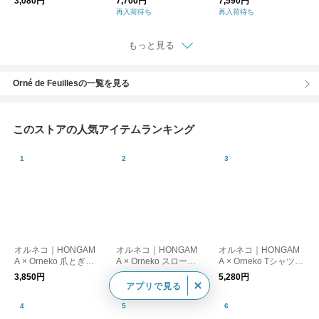
3,080円
7,700円
7,590円
ト
ット bjx017-ms ラン
再入荷待ち
再入荷待ち
ドシヌール
もっと見る
Orné de Feuillesの一覧を見る
このストアの人気アイテムランキング
オルネコ｜HONGAM
オルネコ｜HONGAM
オルネコ｜HONGAM
A × Orneko 爪とぎネ
A × Orneko スローケ
A × Orneko Tシャツ／
コハウス
ット
CATS ARE THE BEST
3,850円
6,600円
5,280円
アプリで見る