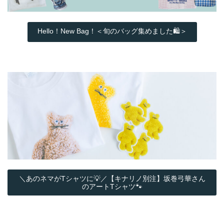
Hello！New Bag！＜旬のバッグ集めました🛍️＞
＼あのネマがTシャツに💡／【キナリノ別注】坂巻弓華さん
のアートTシャツ🐾