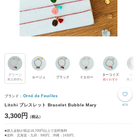
グリーン
ターコイズ
ロー
ルージュ
ブラック
イエロー
再入荷待ち
残りわずか
再入荷
Orné de Feuilles
Litchi ブレスレット Bracelet Bubble Mary
973
3,300円
購入金額が税込18,700円以上で送料無料
送料 北海道・九州：990円、沖縄：1430円、