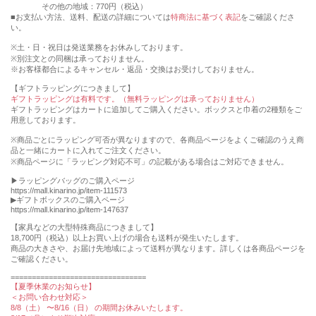
その他の地域：770円（税込）
■お支払い方法、送料、配送の詳細については
特商法に基づく表記
をご確認くださ
い。
※土・日・祝日は発送業務をお休みしております。
※別注文との同梱は承っておりません。
※お客様都合によるキャンセル・返品・交換はお受けしておりません。
【ギフトラッピングにつきまして】
ギフトラッピングは有料です。（無料ラッピングは承っておりません）
ギフトラッピングはカートに追加してご購入ください。ボックスと巾着の2種類をご
用意しております。
※商品ごとにラッピング可否が異なりますので、各商品ページをよくご確認のうえ商
品と一緒にカートに入れてご注文ください。
※商品ページに「ラッピング対応不可」の記載がある場合はご対応できません。
▶︎ラッピングバッグのご購入ページ
https://mall.kinarino.jp/item-111573
▶︎ギフトボックスのご購入ページ
https://mall.kinarino.jp/item-147637
【家具などの⼤型特殊商品につきまして】
18,700円（税込）以上お買い上げの場合も送料が発⽣いたします。
商品の⼤きさや、お届け先地域によって送料が異なります。詳しくは各商品ページを
ご確認ください。
================================
【夏季休業のお知らせ】
＜お問い合わせ対応＞
8/8（土） 〜8/16（日） の期間お休みいたします。