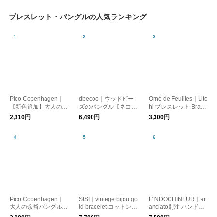
ブレスレット・バングルの人気ランキング
Pico Copenhagen｜
dbecoo｜ウッドビー
Orné de Feuilles｜Litc
【新色追加】大人の余
ズのバングル【ネコポ
hi ブレスレット Brace
裕バングルAsha
ス対応】
let Bubble Mary
2,310円
6,490円
3,300円
Pico Copenhagen｜
SISI｜vintege bijou go
L’INDOCHINEUR｜ar
大人の余裕バングルN
ld bracelet コットンパ
anciato別注 ハンドメ
ovie
ール 真鍮 ブレスレッ
イド ホーン ブレスレ