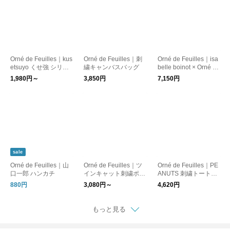
Orné de Feuilles｜kus
Orné de Feuilles｜刺
Orné de Feuilles｜isa
etsuyo くせ強 シリー
繍キャンバスバッグ
belle boinot × Orné de
ズ（ポーチ）
Feuilles Tシャツ
1,980円～
3,850円
7,150円
sale
Orné de Feuilles｜山
Orné de Feuilles｜ツ
Orné de Feuilles｜PE
口一郎 ハンカチ
インキャット刺繍ポー
ANUTS 刺繍トートバ
チ
ッグ
880円
3,080円～
4,620円
もっと見る