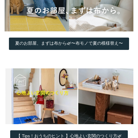
夏のお部屋、まずは布から🌿〜布モノで夏の模様替え〜
【 Tips！おうちのヒント 】心地よい玄関のつくり方🌿