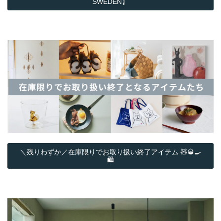
SWEDEN】
＼残りわずか／在庫限りでお取り扱い終了アイテム 🧸🥃🍳
🛍️