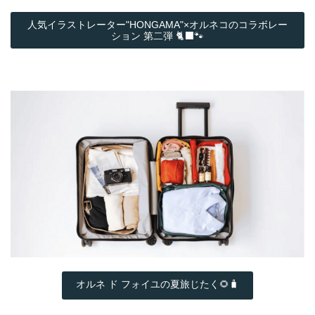
人気イラストレーター"HONGAMA"×オルネコの​コラボレー
ション 第二弾 🐈‍⬛🐾
オルネ ド フォイユの夏旅じたく🌻🧳