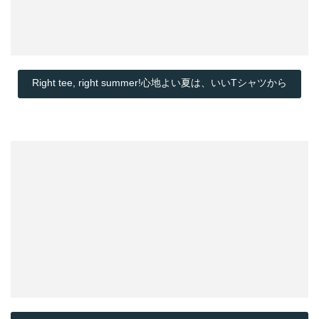
Right tee, right summer!心地よい夏は、いいTシャツから