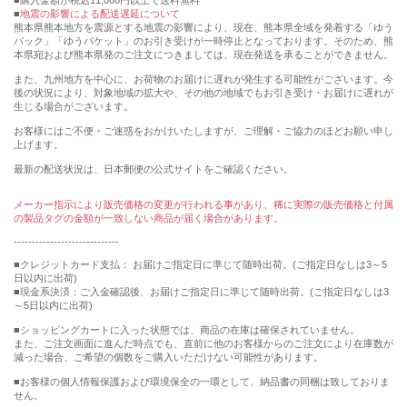
購入金額が税込11,000円以上で送料無料
地震の影響による配送遅延について
熊本県熊本地方を震源とする地震の影響により、現在、熊本県全域を発着する「ゆう
パック」「ゆうパケット」のお引き受けが一時停止となっております。そのため、熊
本県宛および熊本県発のご注文につきましては、現在発送を承ることができません。
また、九州地方を中心に、お荷物のお届けに遅れが発生する可能性がございます。今
後の状況により、対象地域の拡大や、その他の地域でもお引き受け・お届けに遅れが
生じる場合がございます。
お客様にはご不便・ご迷惑をおかけいたしますが、ご理解・ご協力のほどお願い申し
上げます。
最新の配送状況は、日本郵便の公式サイトをご確認ください。
メーカー指示により販売価格の変更が行われる事があり、稀に実際の販売価格と付属
の製品タグの金額が一致しない商品が届く場合があります。
-----------------------------
■クレジットカード支払： お届けご指定日に準じて随時出荷。(ご指定日なしは3～5
日以内に出荷)
■現金系決済：ご入金確認後、お届けご指定日に準じて随時出荷。(ご指定日なしは3
～5日以内に出荷)
■ショッピングカートに入った状態では、商品の在庫は確保されていません。
また、ご注文画面に進んだ時点でも、直前に他のお客様からのご注文により在庫数が
減った場合、ご希望の個数をご購入いただけない可能性があります。
■お客様の個人情報保護および環境保全の一環として、納品書の同梱は致しておりま
せん。