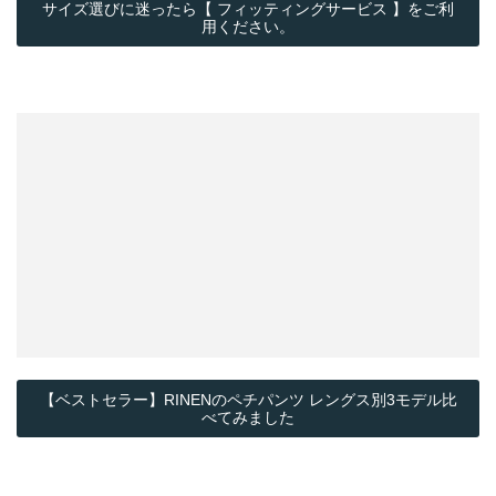
サイズ選びに迷ったら【 フィッティングサービス 】をご利
用ください。
【ベストセラー】RINENのペチパンツ レングス別3モデル比
べてみました