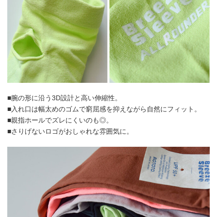
■腕の形に沿う3D設計と高い伸縮性。
■入れ口は幅太めのゴムで窮屈感を抑えながら自然にフィット。
■親指ホールでズレにくいのも◎。
■さりげないロゴがおしゃれな雰囲気に。