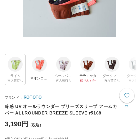
ライム
ペールパープル
テラコッタ
ダークブラウン
ネオンコーラル
再入荷待ち
再入荷待ち
残りわずか
再入荷待ち
再入荷
ROTOTO
冷感 UV オールラウンダー ブリーズスリーブ アームカ
21
バー ALLROUNDER BREEZE SLEEVE r5168
3,190円