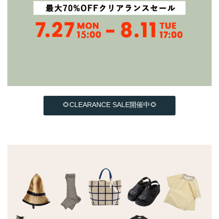
🌻CLEARANCE SALE開催中🌻