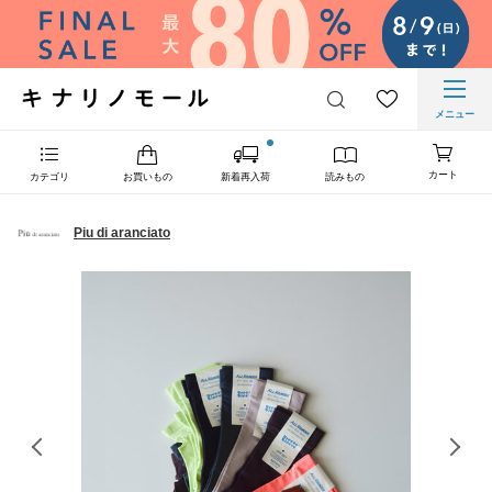
メニュー
カート
カテゴリ
お買いもの
新着再入荷
読みもの
Piu di aranciato