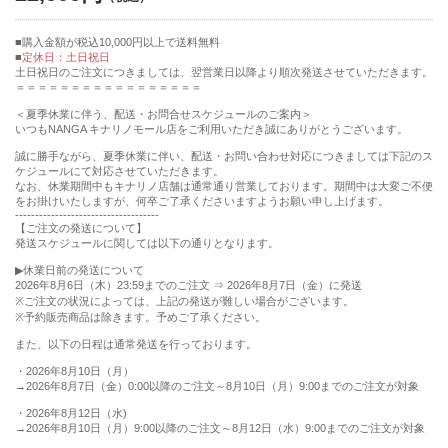
購入金額が税込10,000円以上で送料無料
定休日：土日祝日
土日祝日のご注文につきましては、翌営業日以降より順次発送させていただきます。
＝＝＝＝＝＝＝＝＝＝＝＝＝＝＝＝＝
＜夏季休業に伴う、配送・お問合せスケジュールのご案内＞
いつもNANGA キナリノモール店をご利用いただき誠にありがとうございます。
誠に勝手ながら、夏季休業に伴い、配送・お問い合わせ対応につきましては下記のス
ケジュールにて対応させていただきます。
なお、休業期間中もキナリノ店舗は通常通り営業しております。期間中は⼤変ご不便
をお掛けいたしますが、何卒ご了承くださいますようお願い申し上げます。
------------------------------------
【ご注文の発送について】
発送スケジュールに関しては以下の通りとなります。
▶︎休業日前の発送について
2026年8月6日（木）23:59までのご注文 ⇒ 2026年8月7日（金）に発送
※ご注文の状況によっては、上記の発送が難しい場合がございます。
※予約販売商品は除きます。予めご了承ください。
また、以下の日程は通常発送を行っております。
・2026年8月10日（月）
→2026年8月7日（金）0:00以降のご注文～8月10日（月）9:00までのご注文が対象
・2026年8月12日（水)
→2026年8月10日（月）9:00以降のご注文～8月12日（水）9:00までのご注文が対象