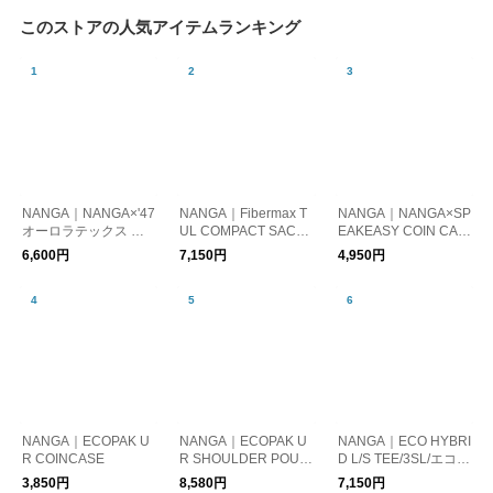
このストアの人気アイテムランキング
NANGA｜NANGA×'47
NANGA｜Fibermax T
NANGA｜NANGA×SP
オーロラテックス キ
UL COMPACT SACO
EAKEASY COIN CAS
ャップ
CHE
E
6,600円
7,150円
4,950円
NANGA｜ECOPAK U
NANGA｜ECOPAK U
NANGA｜ECO HYBRI
R COINCASE
R SHOULDER POUC
D L/S TEE/3SL/エコハ
H
イブリッド ロングス
3,850円
8,580円
7,150円