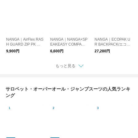
NANGA｜AirFlex RAS
NANGA｜NANGA×SP
NANGA｜ECOPAK U
H GUARD ZIP PK W/
EAKEASY COMPACT
R BACKPACK/エコパ
エアフレックス ラッ
WALLET
ック UR バックパック
9,900円
6,600円
27,280円
シュガードジップパー
カー （ウィメンズ）
もっと見る
サロペット・オーバーオール・ジャンプスーツの人気ランキ
ング