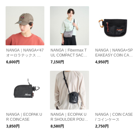
NANGA｜NANGA×'47
NANGA｜Fibermax T
NANGA｜NANGA×SP
オーロラテックス キ
UL COMPACT SACO
EAKEASY COIN CAS
ャップ
CHE
E
6,600円
7,150円
4,950円
NANGA｜ECOPAK U
NANGA｜ECOPAK U
NANGA｜COIN CASE
R COINCASE
R SHOULDER POUC
/ コインケース
H
3,850円
8,580円
2,750円