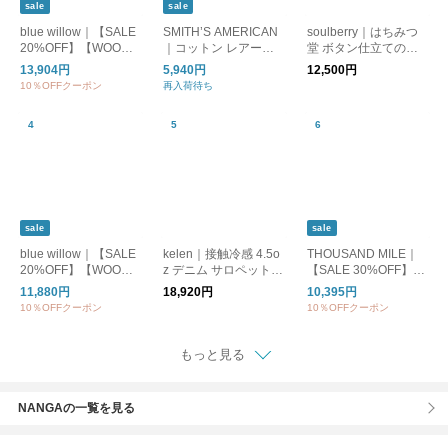
sale
sale
blue willow｜【SALE
SMITH’S AMERICAN
soulberry｜はちみつ
20%OFF】【WOODY
｜コットン レアール
堂 ボタン仕立てのサ
別注カラー】リネンオ
オーバーオール “LES
スペンダーパンツ
13,904円
5,940円
12,500円
ールインワン レディ
HALLES overall” 547
10％OFFクーポン
再入荷待ち
ース サロペットパン
5-1170-yo
ツ リネン ワイド 黒 ブ
ラック ブラウン 茶色
ダークグレー 01fup14
238
sale
sale
blue willow｜【SALE
kelen｜接触冷感 4.5o
THOUSAND MILE｜
20%OFF】【WOODY
z デニム サロペット S
【SALE 30%OFF】C
別注】リネンサロペッ
ANU lkl26fpt2154
AMISOLE SALOPETT
11,880円
18,920円
10,395円
ト レディース オール
E HIGH AIR PERMEA
10％OFFクーポン
10％OFFクーポン
インワン ボトムス 09f
BILITY キャミソール
up14907
サロペット レディー
ス ボトムス tm261ha0
もっと見る
0432
NANGAの一覧を見る