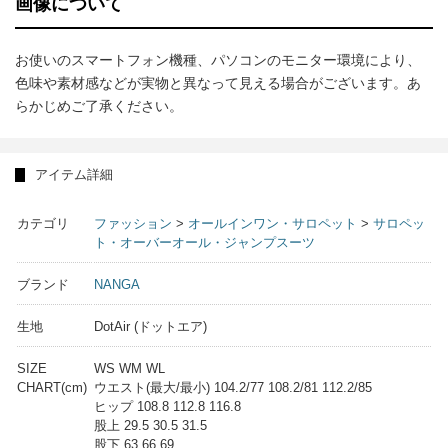
画像について
お使いのスマートフォン機種、パソコンのモニター環境により、
色味や素材感などが実物と異なって見える場合がございます。あ
らかじめご了承ください。
アイテム詳細
カテゴリ
ファッション
>
オールインワン・サロペット
>
サロペッ
ト・オーバーオール・ジャンプスーツ
ブランド
NANGA
生地
DotAir (ドットエア)
SIZE
WS WM WL
CHART(cm)
ウエスト(最大/最小) 104.2/77 108.2/81 112.2/85
ヒップ 108.8 112.8 116.8
股上 29.5 30.5 31.5
股下 63 66 69