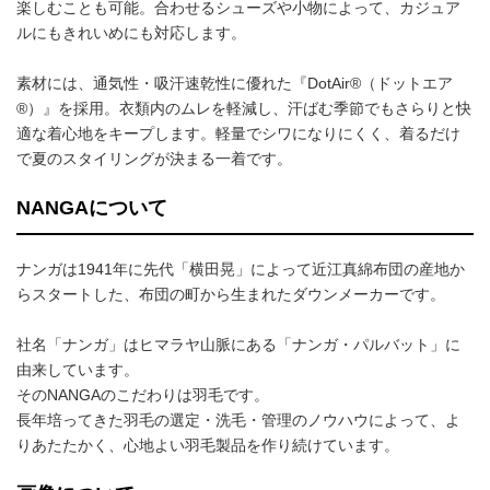
楽しむことも可能。合わせるシューズや小物によって、カジュア
ルにもきれいめにも対応します。
素材には、通気性・吸汗速乾性に優れた『DotAir®（ドットエア
®）』を採用。衣類内のムレを軽減し、汗ばむ季節でもさらりと快
適な着心地をキープします。軽量でシワになりにくく、着るだけ
で夏のスタイリングが決まる一着です。
NANGAについて
ナンガは1941年に先代「横田晃」によって近江真綿布団の産地か
らスタートした、布団の町から生まれたダウンメーカーです。
社名「ナンガ」はヒマラヤ山脈にある「ナンガ・パルバット」に
由来しています。
そのNANGAのこだわりは羽毛です。
長年培ってきた羽毛の選定・洗毛・管理のノウハウによって、よ
りあたたかく、心地よい羽毛製品を作り続けています。