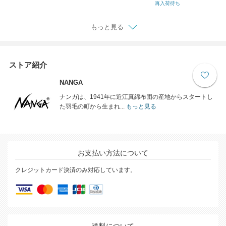
リーブ Tシャツ / 3SLB
再入荷待ち
もっと見る
ストア紹介
NANGA
ナンガは、1941年に近江真綿布団の産地からスタートし
た羽毛の町から生まれ...
もっと見る
お支払い方法について
クレジットカード決済のみ対応しています。
送料について