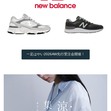
一足はやい2026AW先行受注会開催！