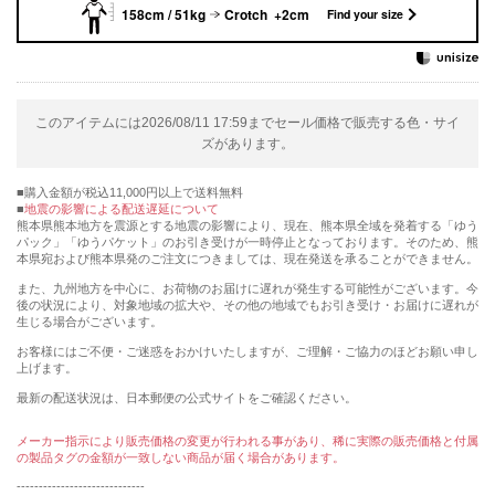
158cm / 51kg
Crotch +2cm
Find your size
このアイテムには2026/08/11 17:59までセール価格で販売する色・サイ
ズがあります。
購入金額が税込11,000円以上で送料無料
地震の影響による配送遅延について
熊本県熊本地方を震源とする地震の影響により、現在、熊本県全域を発着する「ゆう
パック」「ゆうパケット」のお引き受けが一時停止となっております。そのため、熊
本県宛および熊本県発のご注文につきましては、現在発送を承ることができません。
また、九州地方を中心に、お荷物のお届けに遅れが発生する可能性がございます。今
後の状況により、対象地域の拡大や、その他の地域でもお引き受け・お届けに遅れが
生じる場合がございます。
お客様にはご不便・ご迷惑をおかけいたしますが、ご理解・ご協力のほどお願い申し
上げます。
最新の配送状況は、日本郵便の公式サイトをご確認ください。
メーカー指示により販売価格の変更が行われる事があり、稀に実際の販売価格と付属
の製品タグの金額が一致しない商品が届く場合があります。
-----------------------------