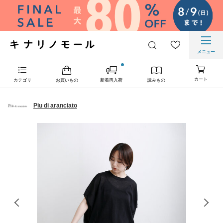
メニュー
カート
カテゴリ
お買いもの
新着再入荷
読みもの
Piu di aranciato