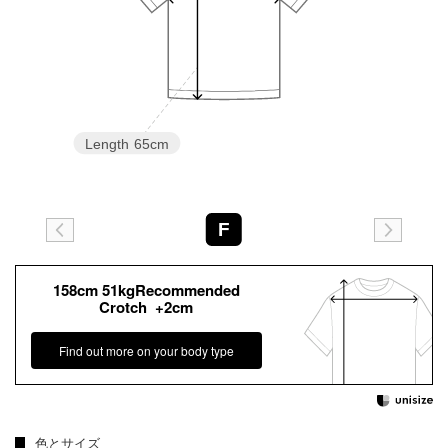
Length
65cm
F
158cm 51kgRecommended
Crotch +2cm
Find out more on your body type
色とサイズ