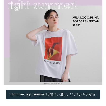
Right tee, right summer!心地よい夏は、いいTシャツから