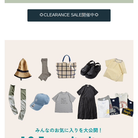
🌻CLEARANCE SALE開催中🌻