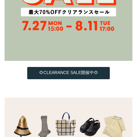
🌻CLEARANCE SALE開催中🌻