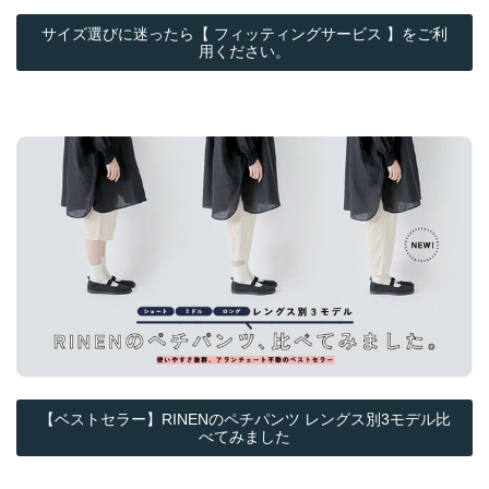
サイズ選びに迷ったら【 フィッティングサービス 】をご利
用ください。
【ベストセラー】RINENのペチパンツ レングス別3モデル比
べてみました