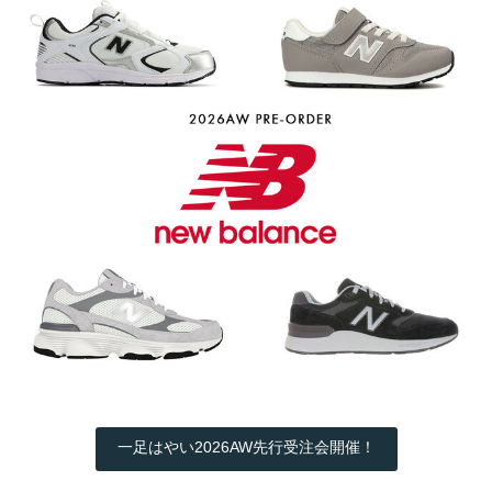
一足はやい2026AW先行受注会開催！