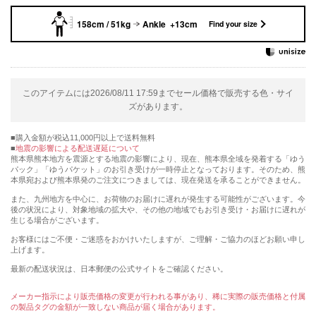
158cm / 51kg
Ankle +13cm
Find your size
このアイテムには2026/08/11 17:59までセール価格で販売する色・サイ
ズがあります。
購入金額が税込11,000円以上で送料無料
地震の影響による配送遅延について
熊本県熊本地方を震源とする地震の影響により、現在、熊本県全域を発着する「ゆう
パック」「ゆうパケット」のお引き受けが一時停止となっております。そのため、熊
本県宛および熊本県発のご注文につきましては、現在発送を承ることができません。
また、九州地方を中心に、お荷物のお届けに遅れが発生する可能性がございます。今
後の状況により、対象地域の拡大や、その他の地域でもお引き受け・お届けに遅れが
生じる場合がございます。
お客様にはご不便・ご迷惑をおかけいたしますが、ご理解・ご協力のほどお願い申し
上げます。
最新の配送状況は、日本郵便の公式サイトをご確認ください。
メーカー指示により販売価格の変更が行われる事があり、稀に実際の販売価格と付属
の製品タグの金額が一致しない商品が届く場合があります。