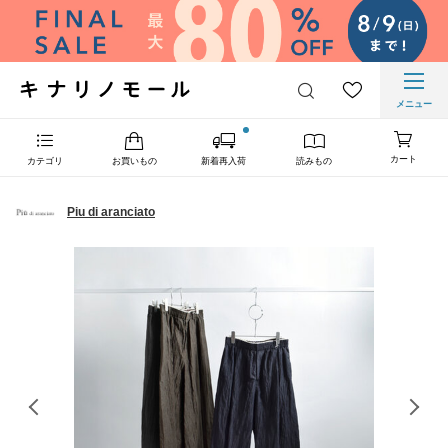
メニュー
カート
カテゴリ
お買いもの
新着再入荷
読みもの
Piu di aranciato