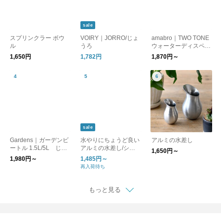
sale
スプリンクラー ボウ
VOIRY｜JORRO/じょ
amabro｜TWO TONE
ル
うろ
ウォーターディスペン
サー【自動水やり器・
1,650円
1,782円
1,870円～
ガーデニング・観葉植
物・多肉植物】
sale
Gardens｜ガーデンビ
水やりにちょうど良い
アルミの水差し
ートル 1.5L/5L じょ
アルミの水差し/シル
1,650円～
うろ
バー ハンドメイド フ
1,980円～
1,485円～
ラワーベース
再入荷待ち
もっと見る