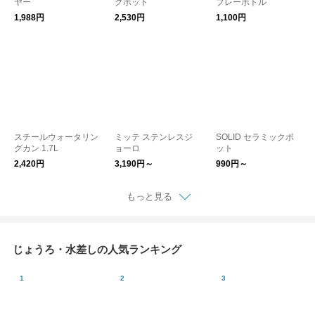
ヤー
グポット
プレーボトル
1,988円
2,530円
1,100円
スチールウォータリン
ミッテ ステンレスジ
SOLID セラミックポ
グカン 1.7L
ョーロ
ット
2,420円
3,190円～
990円～
もっと見る
じょうろ・水差しの人気ランキング