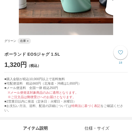
グリーン
在庫 ○
ポーランド EOSジャグ 1.5L
1,320円
18
購入金額が税込10,000円以上で送料無料
宅配便送料 税込660円（北海道・沖縄は1,650円）
■メール便送料 全国一律 税込250円
※メール便発送対象商品のみに適用となります。
※ご注文品は郵便受けへのお届けとなります。
■2営業日以内に発送（定休日：火曜日・水曜日）
■お支払い方法、送料、配送の詳細については
特商法に基づく表記
をご確認くださ
い。
アイテム説明
仕様・サイズ