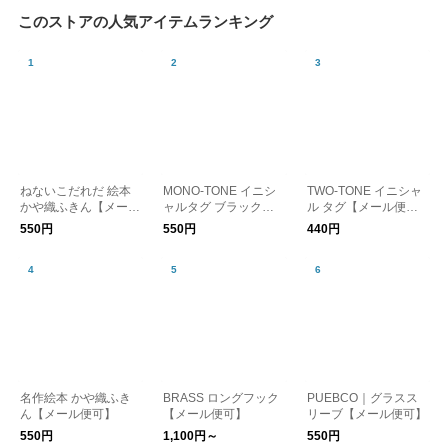
このストアの人気アイテムランキング
ねないこだれだ 絵本
MONO-TONE イニシ
TWO-TONE イニシャ
かや織ふきん【メール
ャルタグ ブラック
ル タグ【メール便
便可】
【メール便可】
可】
550円
550円
440円
名作絵本 かや織ふき
BRASS ロングフック
PUEBCO｜グラスス
ん【メール便可】
【メール便可】
リーブ【メール便可】
550円
1,100円～
550円