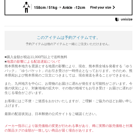
158cm / 51kg
Ankle -12cm
Find your size
このアイテムは予約アイテムです。
予約アイテムは他のアイテムと一緒にご注文いただけません。
購入金額が税込11,000円以上で送料無料
地震の影響による配送遅延について
熊本県熊本地方を震源とする地震の影響により、現在、熊本県全域を発着する「ゆう
パック」「ゆうパケット」のお引き受けが一時停止となっております。そのため、熊
本県宛および熊本県発のご注文につきましては、現在発送を承ることができません。
また、九州地方を中心に、お荷物のお届けに遅れが発生する可能性がございます。今
後の状況により、対象地域の拡大や、その他の地域でもお引き受け・お届けに遅れが
生じる場合がございます。
お客様にはご不便・ご迷惑をおかけいたしますが、ご理解・ご協力のほどお願い申し
上げます。
最新の配送状況は、日本郵便の公式サイトをご確認ください。
メーカー指示により販売価格の変更が行われる事があり、稀に実際の販売価格と付属
の製品タグの金額が一致しない商品が届く場合があります。