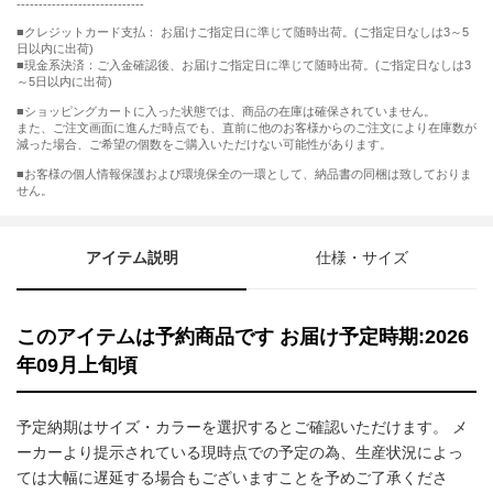
-----------------------------
■クレジットカード支払： お届けご指定日に準じて随時出荷。(ご指定日なしは3～5
日以内に出荷)
■現金系決済：ご入金確認後、お届けご指定日に準じて随時出荷。(ご指定日なしは3
～5日以内に出荷)
■ショッピングカートに入った状態では、商品の在庫は確保されていません。
また、ご注文画面に進んだ時点でも、直前に他のお客様からのご注文により在庫数が
減った場合、ご希望の個数をご購入いただけない可能性があります。
■お客様の個人情報保護および環境保全の一環として、納品書の同梱は致しておりま
せん。
アイテム説明
仕様・サイズ
このアイテムは予約商品です お届け予定時期:2026
年09月上旬頃
予定納期はサイズ・カラーを選択するとご確認いただけます。 メ
ーカーより提示されている現時点での予定の為、生産状況によっ
ては大幅に遅延する場合もございますことを予めご了承くださ