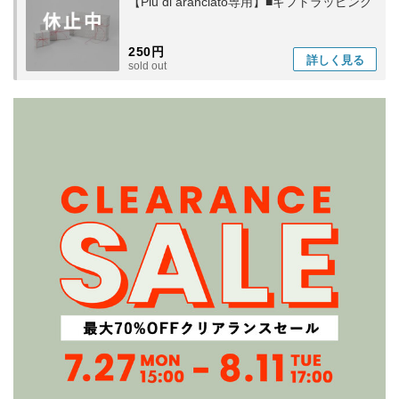
【Piu di aranciato専用】■ギフトラッピング
250円
詳しく
見る
sold out