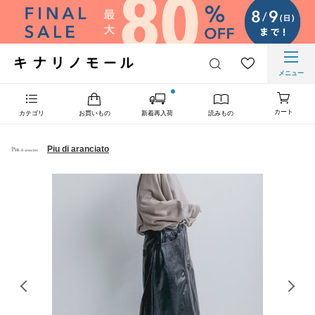
メニュー
カート
カテゴリ
お買いもの
新着再入荷
読みもの
Piu di aranciato