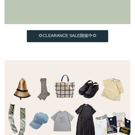
🌻CLEARANCE SALE開催中🌻