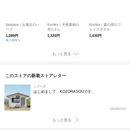
jiwajiwa｜お風呂のハ
Kontex｜天然素材の
Kontex｜森の宿のフ
ーブ
布たわし
ェイスタオル
1,089円
1,320円
1,430円
再入荷待ち
もっと見る
このストアの新着ストアレター
こぞら荘
はじめまして、KOZORASOUです。
2024/07/19
もっと見る