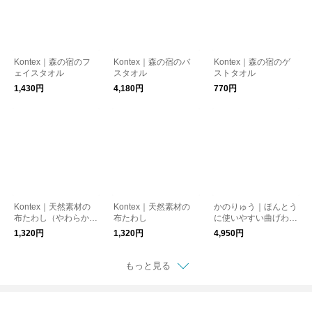
Kontex｜森の宿のフ
Kontex｜森の宿のバ
Kontex｜森の宿のゲ
ェイスタオル
スタオル
ストタオル
1,430円
4,180円
770円
Kontex｜天然素材の
Kontex｜天然素材の
かのりゅう｜ほんとう
布たわし（やわらかタ
布たわし
に使いやすい曲げわっ
イプ）
ぱ弁当箱Sサイズ
1,320円
1,320円
4,950円
もっと見る