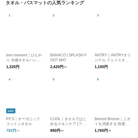
タオル・バスマットの人気ランキング
bon moment｜ひんや
BANACO | SPLASH F
ANTRY｜ANTRYオリ
り 冷感タオルハンカ
OOT MAT
ジナル フェイスタオ
チ 接触冷感
ル
1,320円
2,420円～
1,100円
sale
P.F.S｜オーガニック
CUOL｜タオルではじ
Breeze Bronze｜ニオ
コットンタオル
めるスキンケア (フェ
イを消臭する 快適な
イスタオル/バスタオ
タオル 梅雨
792円～
990円～
1,760円～
ル) トラベルグッズ