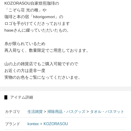
KOZORASOU自家焙煎珈琲の
「こぞら荘 光の種」や
珈琲と本の宿「hitorigomori」の
ロゴを手がけてくださっております
haseさんに綴っていただいたもの。
糸が限られているため
再入荷なく、数量限定でご用意しております。
山の上の雑貨店でもご購入可能ですので
お近くの方は是非一度
実物のお色をご覧になってくださいませ。
アイテム詳細
カテゴリ
生活雑貨
>
掃除用品・バスグッズ
>
タオル・バスマット
ブランド
kontex × KOZORASOU