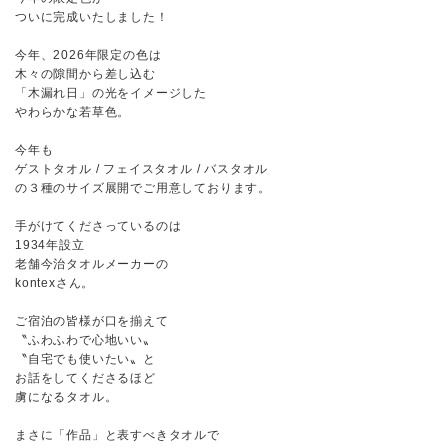
ついに完成いたしました！
今年、2026年限定の色は
木々の隙間から差し込む
「木漏れ日」の光をイメージした
やわらかな若草色。
今年も
ゲストタオル / フェイスタオル / バスタオル
の３種のサイズ展開でご用意しております。
手がけてくださっているのは
1934年設立
老舗今治タオルメーカーの
kontexさん。
ご宿泊の皆様が口を揃えて
〝ふわふわで心地いい〟
〝自宅でも使いたい〟と
お話をしてくださるほど
虜になるタオル。
まさに「作品」と表すべきタオルで