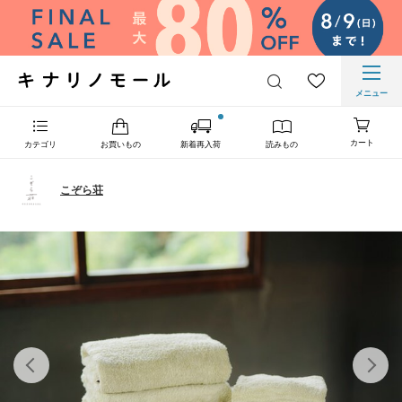
メニュー
カート
カテゴリ
お買いもの
新着再入荷
読みもの
こぞら荘