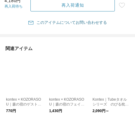
4,180円
再入荷通知
再入荷待ち
このアイテムについてお問い合わせする
関連アイテム
kontex × KOZORASO
kontex × KOZORASO
Kontex｜Tubeタオル
U｜森の宿のゲストタ
U｜森の宿のフェイス
シリーズ のびる枕カ
オル 2026年限定カ
タオル 2026年限定
バー
770円
1,430円
2,090円～
ラー
カラー