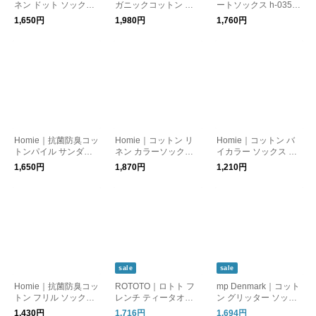
ネン ドット ソックス
ガニックコットン リ
ートソックス h-035-y
靴下 h-038
ブ サンダルソックス
o ホミー 靴下
1,650円
1,980円
1,760円
靴下 h-057
Homie｜抗菌防臭コッ
Homie｜コットン リ
Homie｜コットン バ
トンパイル サンダル
ネン カラーソックス
イカラー ソックス 靴
ソックス 靴下 h-075
靴下 h-086-nk
下 h-020-ms ギフト 贈
1,650円
1,870円
1,210円
り物
sale
sale
Homie｜抗菌防臭コッ
ROTOTO｜ロトト フ
mp Denmark｜コット
トン フリル ソックス
レンチ ティータオル
ン グリッター ソック
靴下 h-098
パターン ソックス 靴
ス 靴下 Julia glitter so
1,430円
1,716円
1,694円