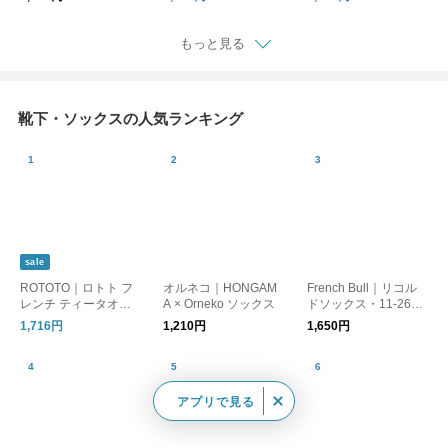
下 FRENCH TEATOW
cks 59542
EL PATTERN SOCKS
r1652
もっと見る
靴下・ソックスの人気ランキング
sale
ROTOTO｜ロトト フ
オルネコ｜HONGAM
French Bull｜リコル
レンチ ティータオル
A × Orneko ソックス
ドソックス・11-2625
パターン ソックス 靴
9
1,716円
1,210円
1,650円
下 FRENCH TEATOW
EL PATTERN SOCKS
r1652
アプリで見る