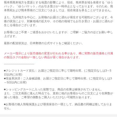
熊本県熊本地方を震源とする地震の影響により、現在、熊本県全域を発着する「ゆう
パック」「ゆうパケット」のお引き受けが一時停止となっております。そのため、熊
本県宛および熊本県発のご注文につきましては、現在発送を承ることができません。
また、九州地方を中心に、お荷物のお届けに遅れが発生する可能性がございます。今
後の状況により、対象地域の拡大や、その他の地域でもお引き受け・お届けに遅れが
生じる場合がございます。
お客様にはご不便・ご迷惑をおかけいたしますが、ご理解・ご協力のほどお願い申し
上げます。
最新の配送状況は、日本郵便の公式サイトをご確認ください。
メーカー指示により販売価格の変更が行われる事があり、稀に実際の販売価格と付属
の製品タグの金額が一致しない商品が届く場合があります。
-----------------------------
■クレジットカード支払： お届けご指定日に準じて随時出荷。(ご指定日なしは3～5
日以内に出荷)
■現金系決済：ご入金確認後、お届けご指定日に準じて随時出荷。(ご指定日なしは3
～5日以内に出荷)
■ショッピングカートに入った状態では、商品の在庫は確保されていません。
また、ご注文画面に進んだ時点でも、直前に他のお客様からのご注文により在庫数が
減った場合、ご希望の個数をご購入いただけない可能性があります。
■お客様の個人情報保護および環境保全の一環として、納品書の同梱は致しておりま
せん。