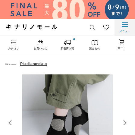
メニュー
カート
カテゴリ
お買いもの
新着再入荷
読みもの
Piu di aranciato