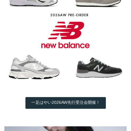
一足はやい2026AW先行受注会開催！