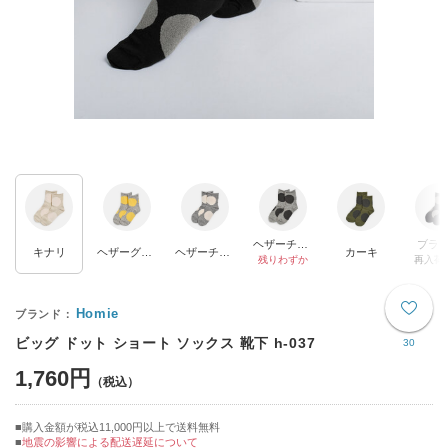
ヘザーチャコール×チャコール
ブラ
キナリ
ヘザーグレー
ヘザーチャコール×オフホワイト
カーキ
残りわずか
再入荷
Homie
ビッグ ドット ショート ソックス 靴下 h-037
30
1,760円
購入金額が税込11,000円以上で送料無料
地震の影響による配送遅延について