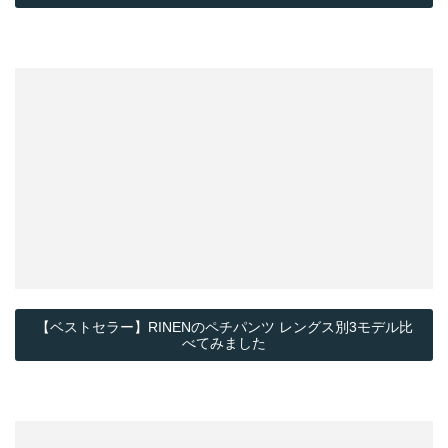
【ベストセラー】RINENのペチパンツ レングス別3モデル比
べてみました