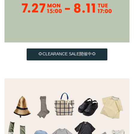
🌻CLEARANCE SALE開催中🌻