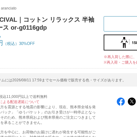
i aranciato
RCIVAL｜コットン リラックス 半袖
 or-g0116gdp
ち
円
15
30%OFF
※再入荷した際に、
※再入荷・ご購入を
ムには2026/08/11 17:59までセール価格で販売する色・サイズがあります。
込11,000円以上で送料無料
による配送遅延について
地方を震源とする地震の影響により、現在、熊本県全域を発
うパック」「ゆうパケット」のお引き受けが一時停止となっ
。そのため、熊本県宛および熊本県発のご注文につきまして
送を承ることができません。
地方を中心に、お荷物のお届けに遅れが発生する可能性がご