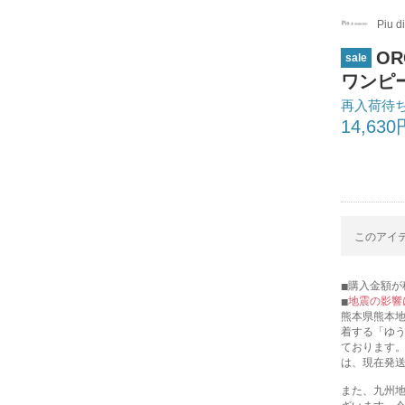
Piu d
O
sale
ワンピース
再入荷待
14,630
このアイテ
購入金額が税
地震の影響
熊本県熊本
着する「ゆ
ております
は、現在発
また、九州