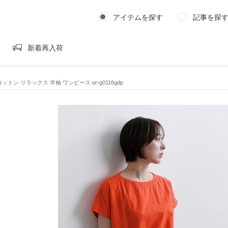
アイテムを探す
記事を探
新着再入荷
コットン リラックス 半袖 ワンピース or-g0116gdp