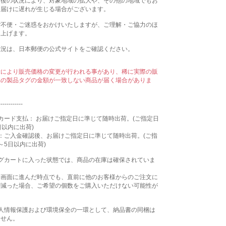
今後の状況により、対象地域の拡大や、その他の地域でもお
お届けに遅れが生じる場合がございます。
ご不便・ご迷惑をおかけいたしますが、ご理解・ご協力のほ
し上げます。
状況は、日本郵便の公式サイトをご確認ください。
示により販売価格の変更が行われる事があり、稀に実際の販
属の製品タグの金額が一致しない商品が届く場合がありま
------------
カード支払： お届けご指定日に準じて随時出荷。(ご指定日
日以内に出荷)
：ご入金確認後、お届けご指定日に準じて随時出荷。(ご指
～5日以内に出荷)
ングカートに入った状態では、商品の在庫は確保されていま
文画面に進んだ時点でも、直前に他のお客様からのご注文に
が減った場合、ご希望の個数をご購入いただけない可能性が
個人情報保護および環境保全の一環として、納品書の同梱は
ません。