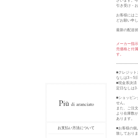
ざいます。
引き受け・
お客様には
どお願い申
最新の配送
メーカー指
売価格と付
す。
-----------------
■クレジット
なしは3～5
■現金系決済
定日なしは3
■ショッピ
せん。
また、ご注
より在庫数
あります。
お支払い方法について
■お客様の
致しており