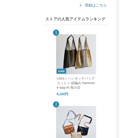
登録はこちら
ストアの人気アイテムランキング
sale
Letra｜ハンモックバッグ
コットン 紐編み hammoc
k-bag-fn 母の日
6,160円