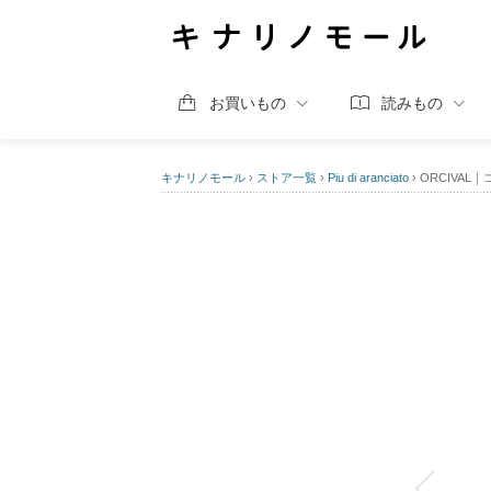
お買いもの
読みもの
キナリノモール
›
ストア一覧
›
Piu di aranciato
›
ORCIVAL｜