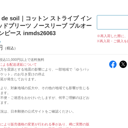
n de soil｜コットン ストライプ イン
ッドプリーツ ノースリーブ プルオー
ピース inmds26063
※再入荷した際に、
ち
※再入荷・ご購入を
円
込11,000円以上で送料無料
による配送遅延について
地方を震源とする地震の影響により、一部地域で「ゆうパッ
パケット」のお引き受けの停止
遅延が発生しております。
により、対象地域の拡大や、その他の地域でも影響が生じる
います。
ご不便・ご迷惑をおかけいたしますが、何卒ご理解のほどお
げます。
状況は、日本郵便の公式サイトをご確認ください。
示により販売価格の変更が行われる事があり、稀に実際の販