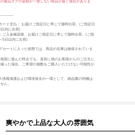
属の製品タグの金額が一致しない商品が届く場合がありま
------------
カード支払： お届けご指定日に準じて随時出荷。(ご指定日
日以内に出荷)
：ご入金確認後、お届けご指定日に準じて随時出荷。(ご指
～5日以内に出荷)
ングカートに入った状態では、商品の在庫は確保されていま
文画面に進んだ時点でも、直前に他のお客様からのご注文に
が減った場合、ご希望の個数をご購入いただけない可能性が
個人情報保護および環境保全の一環として、納品書の同梱は
ません。
爽やかで上品な大人の雰囲気