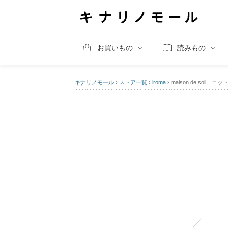
お買いもの
読みもの
キナリノモール
›
ストア一覧
›
iroma
›
maison de soi