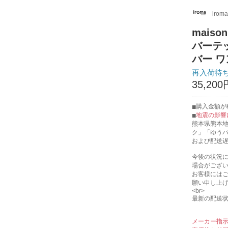
iroma
maiso
バーテ
バー ワン
再入荷待
35,200
購入金額が税
地震の影響
熊本県熊本
ク」「ゆう
および配送
今後の状況
場合がござ
お客様には
願い申し上
<br>
最新の配送
メーカー指