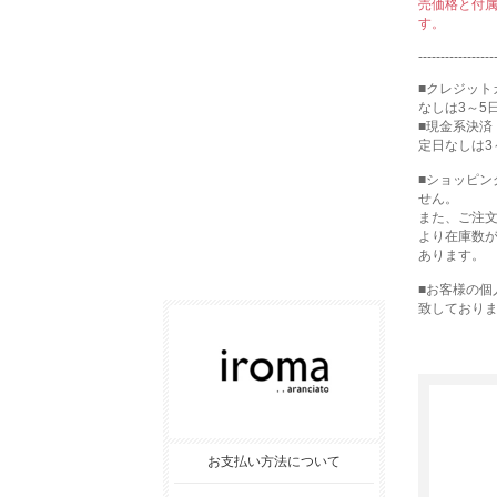
売価格と付
す。
-----------------
■クレジット
なしは3～5
■現金系決済
定日なしは3
■ショッピ
せん。
また、ご注
より在庫数
あります。
■お客様の
致しており
お支払い方法について