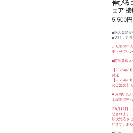
伸びる
ェア 
5,500円
購入金額が税
送料：全国
お盆期間中
更させてい
■商品発送ス
【2026年8
発送
【2026年8月
のご注文】8
■ お問い合
上記期間中
※8月17日
想されます
順次対応さ
います。あ