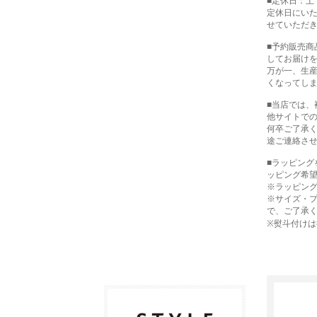
■定休日：土
定休日にい
せていただ
■予約販売
してお届け
万が一、生
くなってし
■当店では
他サイトで
何卒ご了承
途ご連絡さ
■ラッピン
ッピング希
※ラッピン
※サイズ・
で、ご了承
※熨斗付け