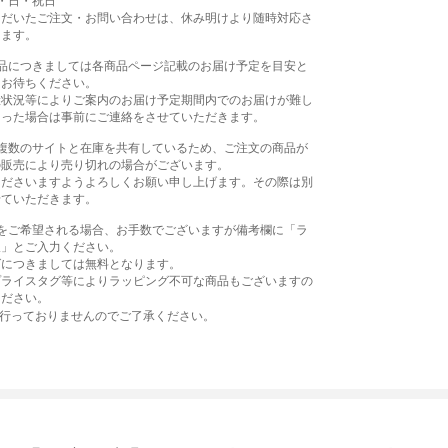
・日・祝日
ただいたご注文・お問い合わせは、休み明けより随時対応さ
きます。
商品につきましては各商品ページ記載のお届け予定を目安と
をお待ちください。
産状況等によりご案内のお届け予定期間内でのお届けが難し
まった場合は事前にご連絡をさせていただきます。
、複数のサイトと在庫を共有しているため、ご注文の商品が
の販売により売り切れの場合がございます。
くださいますようよろしくお願い申し上げます。その際は別
せていただきます。
グをご希望される場合、お手数でございますが備考欄に「ラ
望」とご入力ください。
グにつきましては無料となります。
プライスタグ等によりラッピング不可な商品もございますの
ください。
は行っておりませんのでご了承ください。