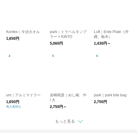
Kontex｜今治タオル
park｜トラベルタンブ
Luft｜Erde Plate（沖
ラー × KINTO
縄、栃木）
1,650円
5,060円
1,430円～
um｜アルミマドラー
岩崎晴彦｜めし碗 中
park｜park tote bag
/ 大
1,650円
2,750円
2,750円～
再入荷待ち
もっと見る