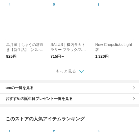
ha
ンゴ 洋ナシ】【新生
活】【プレゼント】
皐月窯｜ちょうの箸置
SALUS｜機内食カト
New Chopsticks Light
き【新生活】【バレン
ラリー ブラック/ステ
箸
タイン】【ギフト】
ンレス マット ナイフ
825円
715円～
1,320円
フォーク スプーン
もっと見る
umの一覧を見る
おすすめの誕生日プレゼント一覧を見る
このストアの人気アイテムランキング