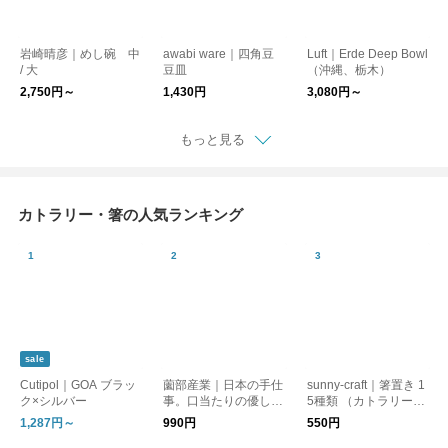
岩崎晴彦｜めし碗 中
awabi ware｜四角豆
Luft｜Erde Deep Bowl
/ 大
豆皿
（沖縄、栃木）
2,750円～
1,430円
3,080円～
もっと見る
カトラリー・箸の人気ランキング
sale
Cutipol｜GOA ブラッ
薗部産業｜日本の手仕
sunny-craft｜箸置き 1
ク×シルバー
事。口当たりの優しい
5種類 （カトラリーレ
ブナれんげ 15.5cm 木
スト）サニークラフト
1,287円～
990円
550円
製 新生活 kurashis
信楽焼 はしおき【リ