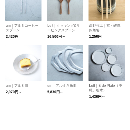
um｜アルミコーヒー
Luft｜クッキング&サ
高野竹工｜京・嵯峨
スプーン
ービングスプーン WO
四角箸
OD
2,420円
16,500円～
1,250円
um｜アルミ皿
um｜アルミ八角皿
Luft｜Erde Plate（沖
縄、栃木）
2,970円～
5,830円～
1,430円～