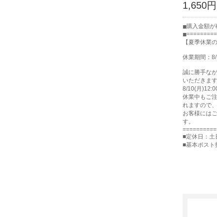
1,650円
購入金額が税
=========
【夏季休業
休業期間：8/
誠に勝手な
いただきま
8/10(月)
休業中もご注
れますので
お客様には
す。
==========
■定休日：土
■基本ポスト