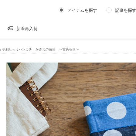
アイテムを探す
記事を探
新着再入荷
ちまち 手刺しゅうハンカチ かさねの色目 〜雪あられ〜