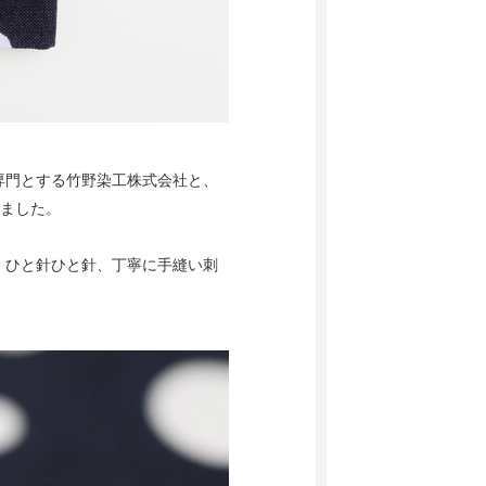
専門とする竹野染工株式会社と、
れました。
、ひと針ひと針、丁寧に手縫い刺