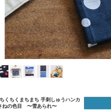
li｜ちくちくまちまち 手刺しゅうハンカ
さねの色目 〜雪あられ〜