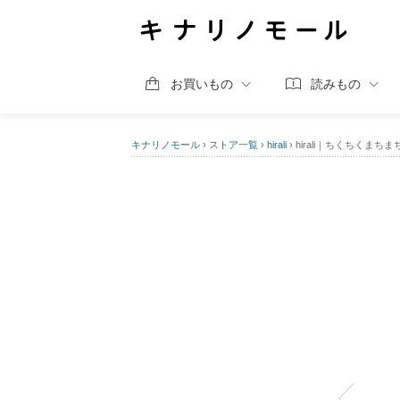
お買いもの
読みもの
キナリノモール
›
ストア一覧
›
hirali
›
hirali｜ちくちくま