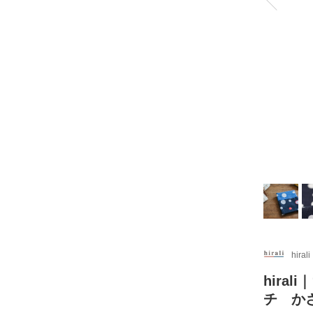
hirali
hira
チ か